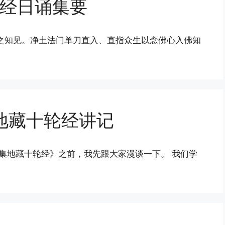
经日诵集要
之知见。净土法门单刀直入、直指众生以念佛心入佛知
地藏十轮经讲记
大集地藏十轮经》之前，我先跟大家漫谈一下。 我们学