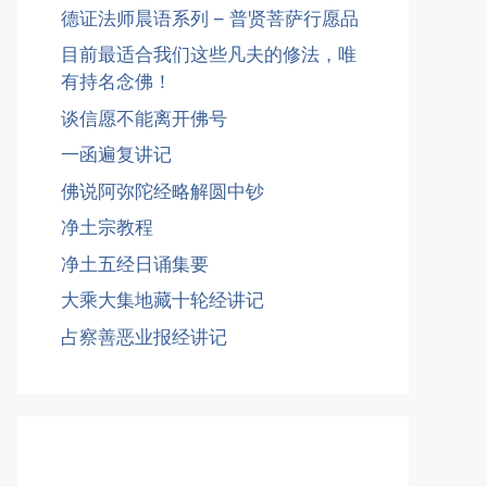
德证法师晨语系列 – 普贤菩萨行愿品
目前最适合我们这些凡夫的修法，唯
有持名念佛！
谈信愿不能离开佛号
一函遍复讲记
佛说阿弥陀经略解圆中钞
净土宗教程
净土五经日诵集要
大乘大集地藏十轮经讲记
占察善恶业报经讲记