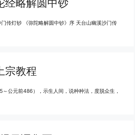
陀经略解圆中钞
门传灯钞 《弥陀略解圆中钞》序 天台山幽溪沙门传
土宗教程
565～公元前486），示生人间，说种种法，度脱众生，