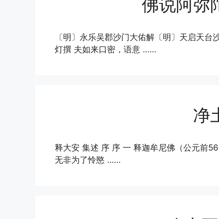
佛说阿弥
〔明〕永乐吴郡沙门大佑解〔明〕天启天台沙
灯撰 夫如来口密，语意 ……
净
释大安 集述 序 序 一 释迦牟尼佛（公元前
无非为了怜愍 ……