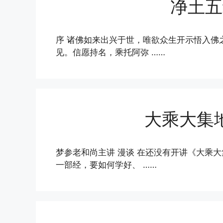
净土五
序 诸佛如来出兴于世，唯欲众生开示悟入佛
见。信愿持名，乘托阿弥 ……
大乘大集
梦参老和尚主讲 漫谈 在还没有开讲《大乘
一部经，要如何学好、 ……