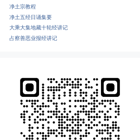
净土宗教程
净土五经日诵集要
大乘大集地藏十轮经讲记
占察善恶业报经讲记