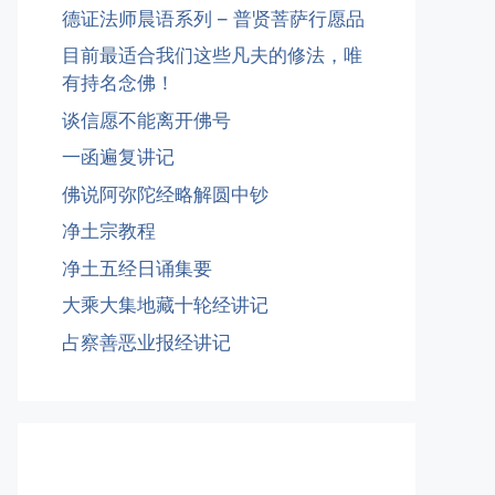
德证法师晨语系列 – 普贤菩萨行愿品
目前最适合我们这些凡夫的修法，唯
有持名念佛！
谈信愿不能离开佛号
一函遍复讲记
佛说阿弥陀经略解圆中钞
净土宗教程
净土五经日诵集要
大乘大集地藏十轮经讲记
占察善恶业报经讲记