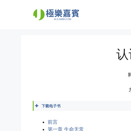
Skip
to
content
认
下载电子书
清净法师 - 认识因果.docx
清净法师 - 认识因果.epub
前言
清净法师 - 认识因果.mobi
第一章 生命无常