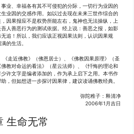
、事业、幸福各有其不可侵犯的分际，一切行为业因的
发生业因的交感作用。如以过去现在未来三世作综合的
性，因果报应不是权势所能左右，鬼神也无法操纵，上
是吾人善恶行为的测试依据。经上说：善恶之报，如影
悔无追！所以，我们应该正视因果法则，认识因果规
圆满的生活。
、《走近佛教》（佛恩居士）、《佛教因果原理》（圣
《佛教对命运的看法》（星云法师）、《忏悔的理论和
有少许文字是编者添加的，作为承上启下之用。本书作
帮助，但如想进一步探讨因果律，建议读诵佛教经典。
弥陀稚子：释清净
2006年1月吉日
章 生命无常