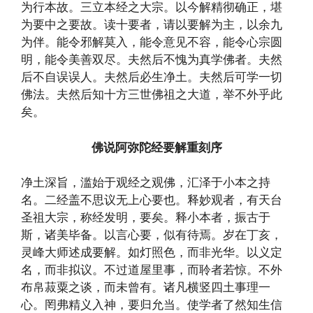
为行本故。三立本经之大宗。以今解精彻确正，堪
为要中之要故。读十要者，请以要解为主，以余九
为伴。能令邪解莫入，能令意见不容，能令心宗圆
明，能令美善双尽。夫然后不愧为真学佛者。夫然
后不自误误人。夫然后必生净土。夫然后可学一切
佛法。夫然后知十方三世佛祖之大道，举不外乎此
矣。
佛说阿弥陀经要解重刻序
净土深旨，滥始于观经之观佛，汇泽于小本之持
名。二经盖不思议无上心要也。释妙观者，有天台
圣祖大宗，称经发明，要矣。释小本者，振古于
斯，诸美毕备。以言心要，似有待焉。岁在丁亥，
灵峰大师述成要解。如灯照色，而非光华。以义定
名，而非拟议。不过道屋里事，而聆者若惊。不外
布帛菽粟之谈，而未曾有。诸凡横竖四土事理一
心。罔弗精义入神，要归允当。使学者了然知生信