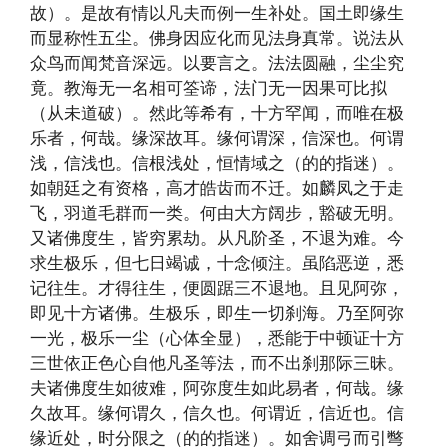
故）。是故有情以凡夫而例一生补处。国土即缘生
而显称性五尘。佛身因应化而见法身真常。说法从
众鸟而闻梵音深远。以要言之。法法圆融，尘尘究
竟。教海无一名相可筌谛，法门无一因果可比拟
（从未道破）。然此等希有，十方罕闻，而唯在极
乐者，何哉。缘深故耳。缘何谓深，信深也。何谓
浅，信浅也。信根浅处，恒情域之（的的指迷）。
如朝廷之有资格，高才皓齿而不迁。如麟凤之于走
飞，羽道毛群而一类。何由大方阔步，豁破无明。
又诸佛度生，皆穷累劫。从凡阶圣，不退为难。今
求生极乐，但七日竭诚，十念倾注。虽陷恶逆，悉
记往生。才得往生，便圆踞三不退地。且见阿弥，
即见十方诸佛。生极乐，即生一切刹海。乃至阿弥
一光，极乐一尘（心体全显），悉能于中顿证十方
三世依正色心自他凡圣等法，而不出刹那际三昧。
夫诸佛度生如彼难，阿弥度生如此易者，何哉。缘
久故耳。缘何谓久，信久也。何谓近，信近也。信
缘近处，时分限之（的的指迷）。如舍调弓而引彆