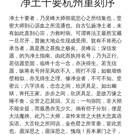
净土十要杭州重刻序
净土十要者，乃灵峰大师彻底悲心之所结集也，坚
密大师剖心沥血之所流通也。自古弘扬净土者，未
有如此直剖心宗，力救时病。可谓将法王最胜宝藏
一旦尽开，普施大地众生现成受用。犹有不肯死心
承当者，真是愚之甚痴之极矣。灵峰云：深信发
愿，的为净土指南。由此而执持名号，乃为正行。
若信愿坚固，临终十念一念，亦决得生。若无信
愿，纵将名号持至风吹不入，雨打不湿，如银墙铁
壁相似，亦无得生之理。修净业者，不可不知。坚
密云：六字洪名，念念之间，欣厌具足。如出幽
狱，奔托王家。步步之间，欣厌具足。是故万缘之
唾不食，众苦之忍莫回。又云：一句弥陀，非大彻
不能全提，而最愚亦无少欠。倘有些子分别，便是
大法魔殃。此乃二大师，哀怜末世之大慈大悲真语
实语。大舌轮之所同说，金色臂之所常垂，皆此意
也。愿深思之，愿深思之。愧哉！吾本屠门之子，