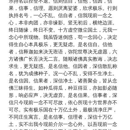
示持名以径登不退。信则信自，信他，信因，信
果，信事，信理。愿则厌离娑婆，欣求极乐。行则
执持名号，一心不乱。信自者，信我现前一念之
心，本非肉团，亦非缘影。竖无初后，横绝边涯。
终日随缘，终日不变。十方虚空微尘国土，元我一
念心中所现物。我虽昏迷倒惑，苟一念回心，决定
得生自心本具极乐，更无疑虑。是名信自。信他
者，信释迦如来决无诳语，弥陀世尊决无虚愿，六
方诸佛广长舌决无二言。随顺诸佛真实教诲，决志
求生，更无疑惑。是名信他。信因者，深信散乱称
名，犹为成佛种子。况一心不乱，安得不生净土。
是名信因。信果者，深信净土，诸善聚会，皆从念
佛三昧得生。如种瓜得瓜，种豆得豆，亦如影必随
形，响必应声，决无虚弃。是名信果。信事者，深
信只今现前一念不可尽故，依心所现十方世界亦不
可尽。实有极乐国在十万亿土外，最极清净庄严，
不同庄生寓言。是名信事。信理者，深信十万亿
土，实不出我今现前介尔一念心外。以吾现前一念