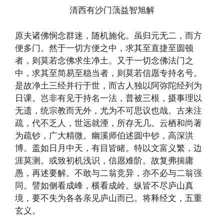
清西有沙门蕅益智旭解
原夫诸佛悯念群迷，随机施化。虽归元无二，而方
便多门。然于一切方便之中，求其至直捷至圆顿
者，则莫若念佛求生净土。又于一切念佛法门之
中，求其至简易至稳当者，则莫若信愿专持名号。
是故净土三经并行于世，而古人独以阿弥陀经列为
日课。岂非有见于持名一法，普被三根，摄事理以
无遗，统宗教而无外，尤为不可思议也哉。古来注
疏，代不乏人，世远就湮，所存无几。云栖和尚著
为疏钞，广大精微。幽溪师伯述圆中钞，高深洪
博。盖如日月中天，有目皆睹。特以文富义繁，边
涯莫测。或致初机浅识，信愿难阶。故复弗揣庸
愚，再述要解。不敢与二翁竞异，亦不必与二翁强
同。譬如侧看成峰，横看成岭。纵皆不尽庐山真
境，要不失为各各亲见庐山而已。将释经文，五重
玄义。