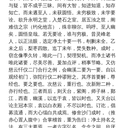
与疑，皆不成乎三昧。间有大智，知进知退，知存
知亡。而未遘至人，未获圆悟。未穷极致，未学要
诠。欲升永明之堂，入楚石之室。居五浊之世，阐
难信之宗（约化他言），殊非聊尔。呜呼。至人幽
矣，圆悟皇哉。若无要诠，谁与穷极。昔灵峰老
人，以正法眼，选定净土十要一书，剞劂未全。乙
未之后，梨枣四散。迄丁未年，焚失数种。成时，
窃念像季久转，唯此一门，契理契机。而净土诸书
唯此诸要，尽美尽善。爰加点评，稍事节略。又仿
慈云忏仪二门合行之例，会幽溪二要为一要。自以
观经初门，弥陀行仪二种谬附之。其序首要解，尊
经也。要之要也。次慈云，重行也。次新附二种，
亦行经也。三者而后，则天台，紫阁，师子林，鄞
江，西斋，幽溪，以迄于袁，皆以时也。又天台以
论主冠本宗，袁以白衣殿，不尽以时也。订讫，倡
募流通，而大心缁白共成焉。修舍沙门成时，（推
赤心置人腹中）合掌稽首，重为告曰：净土持名之
法，有三大要焉。一者六字弘名，念念之间，欣厌