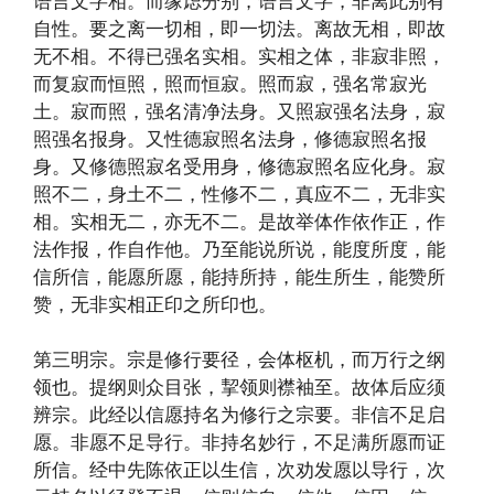
语言文字相。而缘虑分别，语言文字，非离此别有
自性。要之离一切相，即一切法。离故无相，即故
无不相。不得已强名实相。实相之体，非寂非照，
而复寂而恒照，照而恒寂。照而寂，强名常寂光
土。寂而照，强名清净法身。又照寂强名法身，寂
照强名报身。又性德寂照名法身，修德寂照名报
身。又修德照寂名受用身，修德寂照名应化身。寂
照不二，身土不二，性修不二，真应不二，无非实
相。实相无二，亦无不二。是故举体作依作正，作
法作报，作自作他。乃至能说所说，能度所度，能
信所信，能愿所愿，能持所持，能生所生，能赞所
赞，无非实相正印之所印也。
第三明宗。宗是修行要径，会体枢机，而万行之纲
领也。提纲则众目张，挈领则襟袖至。故体后应须
辨宗。此经以信愿持名为修行之宗要。非信不足启
愿。非愿不足导行。非持名妙行，不足满所愿而证
所信。经中先陈依正以生信，次劝发愿以导行，次