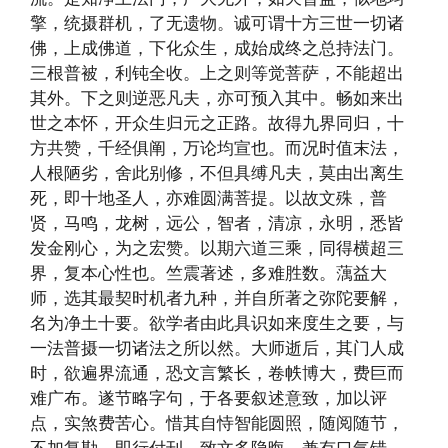
擎，统摄群机，了无遗物。诚可谓十方三世一切诸
佛，上成佛道，下化众生，成始成终之总持法门。
三根普被，利钝全收。上之则等觉菩萨，不能超出
其外。下之则逆恶凡夫，亦可预入其中。畅如来出
世之本怀，开众生归元之正路。故得九界同归，十
方共赞，千经俱阐，万论均宣也。而况时值末法，
人根陋劣，舍此别修，不但具缚凡夫，莫由出离生
死，即十地圣人，亦难圆满菩提。以故文殊，普
贤，马鸣，龙树，远公，智者，清凉，永明，悉皆
发金刚心，为之宏赞。以期六道三乘，同得横超三
界，复本心性也。竺震著述，多难胜数。蕅益大
师，选其最契时机者九种，并自所著之弥陀要解，
名为净土十要。欲学者由此具识如来度生之要，与
一法普摄一切诸法之所以然。大师逝后，其门人成
时，欲遍界流通，恐文言繁长，卷帙博大，费巨而
难广布。遂节略字句，于各要叙述意致，加以评
点，实煞费苦心。惜其自恃智能圆照，随阅随节，
不加复勘，即行付刊，致文多隐晦，兼有口气错