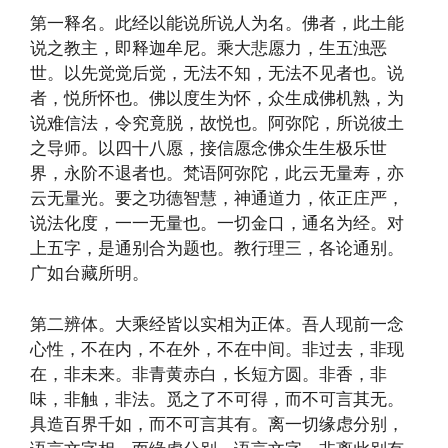
第一释名。此经以能说所说人为名。佛者，此土能
说之教主，即释迦牟尼。乘大悲愿力，生五浊恶
世。以先觉觉后觉，无法不知，无法不见者也。说
者，悦所怀也。佛以度生为怀，众生成佛机熟，为
说难信法，令究竟脱，故悦也。阿弥陀，所说彼土
之导师。以四十八愿，接信愿念佛众生生极乐世
界，永阶不退者也。梵语阿弥陀，此云无量寿，亦
云无量光。要之功德智慧，神通道力，依正庄严，
说法化度，一一无量也。一切金口，通名为经。对
上五字，是通别合为题也。教行理三，各论通别。
广如台藏所明。
第二辨体。大乘经皆以实相为正体。吾人现前一念
心性，不在内，不在外，不在中间。非过去，非现
在，非未来。非青黄赤白，长短方圆。非香，非
味，非触，非法。觅之了不可得，而不可言其无。
具造百界千如，而不可言其有。离一切缘虑分别，