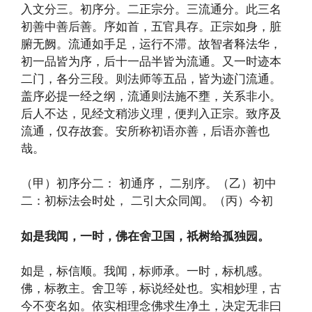
入文分三。初序分。二正宗分。三流通分。此三名
初善中善后善。序如首，五官具存。正宗如身，脏
腑无阙。流通如手足，运行不滞。故智者释法华，
初一品皆为序，后十一品半皆为流通。又一时迹本
二门，各分三段。则法师等五品，皆为迹门流通。
盖序必提一经之纲，流通则法施不壅，关系非小。
后人不达，见经文稍涉义理，便判入正宗。致序及
流通，仅存故套。安所称初语亦善，后语亦善也
哉。
（甲）初序分二： 初通序， 二别序。（乙）初中
二：初标法会时处， 二引大众同闻。（丙）今初
如是我闻，一时，佛在舍卫国，祇树给孤独园。
如是，标信顺。我闻，标师承。一时，标机感。
佛，标教主。舍卫等，标说经处也。实相妙理，古
今不变名如。依实相理念佛求生净土，决定无非曰