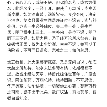
心，有心无心，或解不解。但弥陀名号，或六方佛
名，此经名字，一经于耳。假使千万劫后，毕竟因
斯度脱。如闻涂毒鼓，远近皆丧。食少金刚，决定
不消也。复次只带业生同居净证位不退者，皆与补
处俱。亦皆一生必补佛位。夫上善一处，是生同
居，即已横生上三土。一生补佛，是位不退，即已
圆证三不退。如斯力用，乃千经万论所未曾有。较
彼顿悟正因，仅为出尘阶渐。生生不退，始可期于
佛阶者，不可同日语矣。宗教之士，如何勿思。
第五教相。此大乘菩萨藏摄。又是无问自说，彻底
大慈之所加持。能令末法多障有情，依斯径登不
退。故当来经法灭尽，特留此经住世百年，广度含
识。阿伽陀药，万病总持。绝待圆融，不可思议。
华严奥藏，法华秘髓，一切诸佛之心要，菩萨万行
之司南，皆不出于此矣。欲广叹述，穷劫莫尽。智
者自当知之。