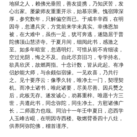
地狱之人，赖佛光垂照，善友提携，乃知厌苦，发
心出家。屡蒙师友重重开示，始慕宗乘。愧宿障深
厚，参究数年，只解偏空而已。于咸丰辛酉，在明
因寺，忽遭兵灾，方觉前来学未真实。幸佛恩加
被，在大难中，虽伤一足，犹可奔逃，遂隐居于普
陀佛顶山慧济寺。于夏月间，细阅此书，感激之
至。如多年暗室，忽遇明灯。可惜从前不肯细读，
空过光阴，悔之不及。自此尽弃旧习，专学持名。
欲具欣厌，故燃两指。十念计数，皆从此起。有净
侣妙能大师，与余颇似宿缘。一见欢喜，乃共行
之。见十要序云：像季久转，唯净土一门，契理契
机。而净土诸书，唯此诸要，尽美尽善。因兵燹之
后，此板无存。遂发诚心，劝募重梓。唯愿十方三
世，共遵此书，同念弥陀，同生净土。方慰诸佛广
长，二师愿力也哉。同治十一年壬申夏日，恋西学
人玉峰古崐，在明因寺西楼。敬燃臂香四十八炷，
供养阿弥陀佛，稽首谨序。