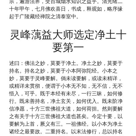
宗，遍游法界，受百城烟水知识之益乎。清光绪二
十年甲午，七月佛欢喜日，书成，释观如，略序缘
起于广陵藏经禅院之清泰室中。
灵峰蕅益大师选定净土十
要第一
述曰：佛法之妙，莫要于净土。净土之妙，莫要于
持名。持名之妙，莫要于小本阿弥陀经。小本之
妙，莫要于灵峰要解。倘未读要解，或读未精详，
或精详未贯彻，便谓于小本无不知，无不信，无不
悟入，可乎。既于本经有未尽，一行三昧，如何修
行。既未善持名，净土玄关，如何优入。既未阶净
信净愿，十方三世佛祖大道，如何荷担。然则要解
之有关于十方三世佛祖大道也甚矣。今定十要，以
要解为上首，厥义有三。一祖佛经。以小本为净土
诸经之最要故。二重持名。以末法修行，总以持名