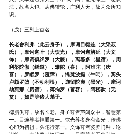
法，故名大也。从佛转轮，广利人天，故为众所知
识。
（戊）三列上首名
长老舍利弗（此云身子），摩诃目犍连（大采菽
氏），摩诃迦叶（大饮光），摩诃迦旃延（大文
饰），摩诃俱絺罗（大膝），离婆多（星宿），周
利槃陀伽（继道），难陀（喜），阿难陀（庆
喜），罗睺罗（覆障），憍梵波提（牛呞），宾头
卢颇罗堕（不动利根），迦留陀夷（黑光），摩诃
劫宾那（房宿），薄拘罗（善容），阿楼驮（无
贫），如是等诸大弟子。
德腊俱尊，故名长老。身子尊者声闻众中，智慧第
一。目连尊者神通第一。饮光尊者身有金光，传佛
心印为初祖，头陀行第一。文饰尊者婆罗门种，论