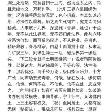
则生死浩然，究竟皆归于业海。然而业系之内，尚
且天经地义，万邦作孚。（此引三界六道因缘为
喻）况诸佛菩萨悲智无涯，色心俱寂。本真如以起
用，称法性以垂机。触之则生死销亡，究竟皆同归
秘藏。大事该乎九界，深恩施（音异，延也）于尘
年。无不从此法界流，无不还归此法界。此与六环
业系为何如，而可反恣暌违，不从标准。是旨也，
精研藏教，备考群宗。由忍土而遐揽十虚，从末流
而旷观三际。则求生净土一法，诚法界第一缘起
矣。（下三段专就净土明因缘第一）说者谓阿弥愿
胜，驾越诸方。然诸佛愿等，子等心等。法性海
中，那容优劣。而千经万论，极口指归乐邦。十方
广长，同声劝赞光寿者。何哉。缘在故耳。缘何谓
在，信也。何谓不在，不信也。信不在处，恶业障
之。（的的指迷）如夜行者灭火而趋险道，如破浪
者卷帆而鼓横桡。事同背驰，宁止纡曲。又诸佛四
土，上三土容有横义。（秘）至同居土，大都有竖
无横（秘密故）。唯极乐同居，横具四土（显露