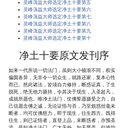
灵峰蕅益大师选定净土十要第五
灵峰蕅益大师选定净土十要第六
灵峰蕅益大师选定净土十要第七
灵峰蕅益大师选定净土十要第八
灵峰蕅益大师选定净土十要第九
灵峰蕅益大师选定净土十要第十
净土十要原文发刊序
如来一代所说一切法门，虽则大小顿渐不同，权实
偏圆各异，无非令一切众生，就路还家，复本心性
而已。然此诸法，皆须自力修持，断惑证真，了生
脱死，绝无他力摄持，令其决于现生，入圣超凡，
成就所愿也。唯净土法门，仗佛誓愿摄受之力，自
己信愿念佛之诚，无论证悟与否，乃至烦惑丝毫未
断者，均可仗佛慈力，即于现生，往生西方。既得
往生，则已证悟者，直登上品，未断惑者，亦预圣
流。是知净土法门，广大无外，如天普盖，似地均