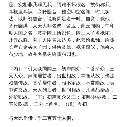
是。实相非我非无我，阿难不坏假名，故仍称我。
耳根发耳识，亲聆圆音，如空印空名闻。时无实
法，以师资道合，说听周足名一时。自觉，觉他，
觉行圆满，人天大师名佛。舍卫，此云闻物，中印
度大国之名，波斯匿王所都也。匿王太子名祇陀，
此云战胜。匿王大臣名须达多，此云给孤独。给孤
长者布金买太子园，供佛及僧。祇陀感叹，施余未
布少地。故并名祇树给孤独园也。
（丙）二引大众同闻三：初声闻众，二菩萨众，三
天人众。声闻居首者，出世相故，常随从故，佛法
赖僧传故。菩萨居中者，相不定故，不常随故，表
中道义故。天人列后者，世间相故，凡圣品杂故，
外护职故。（丁）初声闻众又三： 初明类标数， 二
表位叹德， 三列上首名。（戊）今初
与大比丘僧，千二百五十人俱。