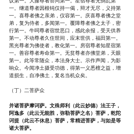
议第一。大膝尊者答问第一。星宿尊者无倒乱第
一。继道尊者因根钝仅持一偈，辩才无尽，义持第
一。喜尊者佛之亲弟，仪容第一。庆喜尊者佛之堂
弟，复为侍者，多闻第一。覆障尊者佛之太子，密
行第一。牛呞尊者宿世恶口，感此余报，受天供养
第一。不动尊者久住世间，应末世供，福田第一。
黑光尊者为佛使者，教化第一。房宿尊者知星宿第
一。善容尊者寿命第一。无贫尊者亦佛堂弟，天眼
第一。此等常随众，本法身大士。示作声闻，为影
响众。今闻净土摄受功德，得第一义悉檀之益，增
道损生，自净佛土，复名当机众矣。
（丁）二菩萨众
并诸菩萨摩诃萨。文殊师利（此云妙德）法王子，
阿逸多（此云无能胜，弥勒菩萨之名）菩萨，乾陀
诃提（此云不休息）菩萨，常精进菩萨，与如是等
诸大菩萨。