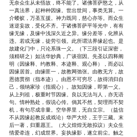
无奈众生从未悟故，终不能了。诸佛菩萨愍之，从
一真法界，起种种因缘。世出世间，事类无算。一
介蝼蚁，万圣互援。神力既同，慈心亦等。而众生
迷逆妄故，受化不齐。于诸佛菩萨平等光中，有有
缘无缘，及缘中浅深久近之异。缘分差等，化辨从
违。若或无缘，徒劳引领。此所谓法界缘起也。是
故建化门中，只论系珠一义。（下三段引证深密，
须精研之）如法华妙典，广谈宿因。先圣以四释阐
明（因缘释、约教释、本迹释、观心释），而必以
因缘居首。由缘匪一，故教网弛张。由教无方，故
恩德贯彻（指本迹）。由恩不可穷尽，故得消归自
己，领纳家珍（指观心）。故知因缘，即第一义。
从上列祖，极重时节因缘。良以无法与人，亦无语
句。情种熟处，假说心传。倘其不然，契理而不契
机，有句尽成非量。空华界里，无自立宗。（益信
不从因缘起教反成戏论）华严大经，王于三藏。末
后一著，归重愿王。（大义煌煌无敢拟议）夫众生
情爱牵连，幻成世界。妄执缘影，遂立前尘。触之