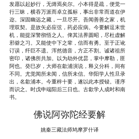
发愿以起妙行，无缛焉矣尔。小本得是疏，便觉一
行三昧，横吞万派而卓立孤标，事出非常而道在伊
迩。深固幽远之藏，一旦尽开。吾闻善善之家，机
理双契。是故矢必应弦，药必应病。今要解逗末世
机，能提深警彻悟之人。俾其法界圆昭，尽杜虚解
邪僻之习。又能使中下之辈，信而有勇。至于正讹
订误，纤巨不遗。浑然德音，方正不割。诚诸祖所
密印，诸佛所共加。以为劫外优昙，掌中摩勒，匪
阿也。癸巳岁，大师在歙浦演说，释义分科，间有
不同。尤觉闻所未闻，信所未信。华阳学人性旦录
出，名歙浦本。今重梓十要，遂以此本授锓。谨序
而识之。时戊申端阳后三日也。古歙学人成时和南
书。
佛说阿弥陀经要解
姚秦三藏法师鸠摩罗什译