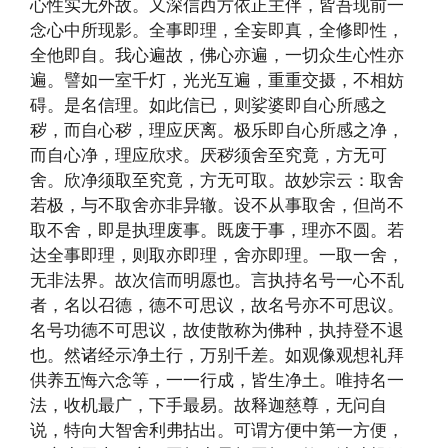
心性实无外故。又深信西方依正主伴，皆吾现前一
念心中所现影。全事即理，全妄即真，全修即性，
全他即自。我心遍故，佛心亦遍，一切众生心性亦
遍。譬如一室千灯，光光互遍，重重交摄，不相妨
碍。是名信理。如此信已，则娑婆即自心所感之
秽，而自心秽，理应厌离。极乐即自心所感之净，
而自心净，理应欣求。厌秽须舍至究竟，方无可
舍。欣净须取至究竟，方无可取。故妙宗云：取舍
若极，与不取舍亦非异辙。设不从事取舍，但尚不
取不舍，即是执理废事。既废于事，理亦不圆。若
达全事即理，则取亦即理，舍亦即理。一取一舍，
无非法界。故次信而明愿也。言执持名号一心不乱
者，名以召德，德不可思议，故名号亦不可思议。
名号功德不可思议，故使散称为佛种，执持登不退
也。然诸经示净土行，万别千差。如观像观想礼拜
供养五悔六念等，一一行成，皆生净土。唯持名一
法，收机最广，下手最易。故释迦慈尊，无问自
说，特向大智舍利弗拈出。可谓方便中第一方便，