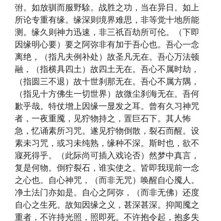
弣。如放驯而服野駼。战胜之功，当在异日。如上
所论专重有缘。缘深则境界难思，非等觉十地所能
测。缘久则神力迅速，非三祇百劫所可伦。（下即
因缘明心要）要之阿弥非有加于吾心也。吾心一念
离绝，（指凡夫例补处）故圣凡无在。吾心万法顿
融，（指横具四土）故四土无在。吾心不属时劫，
（指圆三不退）故十世刹那无在。吾心不属方隅，
（指见十方佛生一切世界）故微尘刹海无在。吾何
歉乎哉。特仗增上因缘一显发之耳。曾有久习神咒
者，一夜重魇，见狞物持之，置巨石下。其人怖
急，忆诵素所习咒。遂见狞物倒散，裂石而醒。设
素未习咒，或习未纯熟，缘种不深。斯时也，欲不
寱死得乎。（此际尚可插入戏论否）然梦中真言，
复是何物。倒狞裂石，谁实使之。皆即我现前一念
之心也。自心神咒，（而非无咒）唤醒自心魇人。
净土法门亦如是。自心之阿弥，（而非无佛）还度
自心之生死。故知因缘之义，甚深甚深。抑闻魇之
重者，不许持光照，照即死。不许抱令起，抱多失