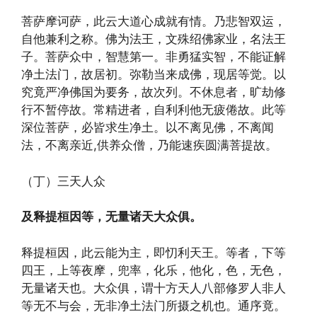
菩萨摩诃萨，此云大道心成就有情。乃悲智双运，
自他兼利之称。佛为法王，文殊绍佛家业，名法王
子。菩萨众中，智慧第一。非勇猛实智，不能证解
净土法门，故居初。弥勒当来成佛，现居等觉。以
究竟严净佛国为要务，故次列。不休息者，旷劫修
行不暂停故。常精进者，自利利他无疲倦故。此等
深位菩萨，必皆求生净土。以不离见佛，不离闻
法，不离亲近,供养众僧，乃能速疾圆满菩提故。
（丁）三天人众
及释提桓因等，无量诸天大众俱。
释提桓因，此云能为主，即忉利天王。等者，下等
四王，上等夜摩，兜率，化乐，他化，色，无色，
无量诸天也。大众俱，谓十方天人八部修罗人非人
等无不与会，无非净土法门所摄之机也。通序竟。