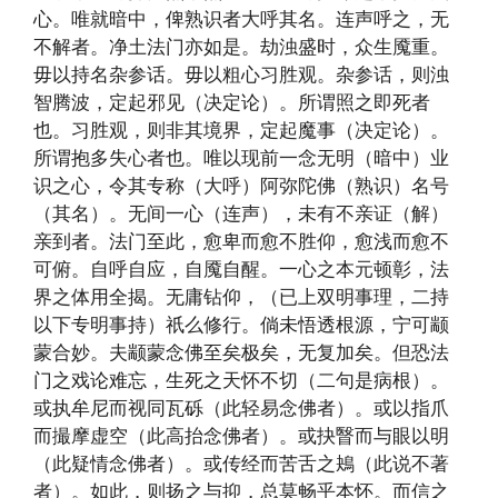
心。唯就暗中，俾熟识者大呼其名。连声呼之，无
不解者。净土法门亦如是。劫浊盛时，众生魇重。
毋以持名杂参话。毋以粗心习胜观。杂参话，则浊
智腾波，定起邪见（决定论）。所谓照之即死者
也。习胜观，则非其境界，定起魔事（决定论）。
所谓抱多失心者也。唯以现前一念无明（暗中）业
识之心，令其专称（大呼）阿弥陀佛（熟识）名号
（其名）。无间一心（连声），未有不亲证（解）
亲到者。法门至此，愈卑而愈不胜仰，愈浅而愈不
可俯。自呼自应，自魇自醒。一心之本元顿彰，法
界之体用全揭。无庸钻仰，（已上双明事理，二持
以下专明事持）祇么修行。倘未悟透根源，宁可颛
蒙合妙。夫颛蒙念佛至矣极矣，无复加矣。但恐法
门之戏论难忘，生死之天怀不切（二句是病根）。
或执牟尼而视同瓦砾（此轻易念佛者）。或以指爪
而撮摩虚空（此高抬念佛者）。或抉瞖而与眼以明
（此疑情念佛者）。或传经而苦舌之鴂（此说不著
者）。如此，则扬之与抑，总莫畅乎本怀。而信之