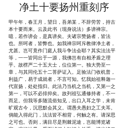
净土十要扬州重刻序
甲午年，春王月，望日，吾弟某，不辞劳苦，持古
本十要而来。云及此书（现身说法）多谤禅宗。
噫，若作谤会，是真谤矣。夫诸宗赞扬者，皆法
也。所呵者，皆弊也。如我禅宗呵斥教律净土者，
尤甚。岂可竟作门庭人我斗争法会耶？其实法法平
等，一一皆同出于一源，我佛岂有自相矛盾之理
乎。故楞严二十五大士，位位第一。独大势至一
章，与其同伦五十二菩萨证入。足验法门收机普，
利益广，易于成就者，不言可知。忆我始祖释迦一
代宣扬，处处指归。此法乃当机之当机，又第一之
第一，可以不必排抑矣。故列祖弘通修持者，不一
而足。但我等多随流俗知见，出口入耳之学，未肯
旷观古今，沉思默会其义。谓愚夫愚妇之工夫耳。
倘能入得此门，法法皆不相背，何触之有。请深思
之可也。否则，满目尽是荆棘泥途，岂能博览诸