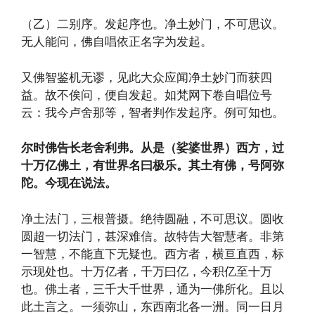
（乙）二别序。发起序也。净土妙门，不可思议。
无人能问，佛自唱依正名字为发起。
又佛智鉴机无谬，见此大众应闻净土妙门而获四
益。故不俟问，便自发起。如梵网下卷自唱位号
云：我今卢舍那等，智者判作发起序。例可知也。
尔时佛告长老舍利弗。从是（娑婆世界）西方，过
十万亿佛土，有世界名曰极乐。其土有佛，号阿弥
陀。今现在说法。
净土法门，三根普摄。绝待圆融，不可思议。圆收
圆超一切法门，甚深难信。故特告大智慧者。非第
一智慧，不能直下无疑也。西方者，横亘直西，标
示现处也。十万亿者，千万曰亿，今积亿至十万
也。佛土者，三千大千世界，通为一佛所化。且以
此土言之。一须弥山，东西南北各一洲。同一日月