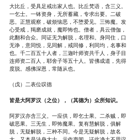
大比丘，受具足戒出家人也。比丘梵语，含三义。
一乞士。一钵资身，无所蓄藏，专求出要。二破
恶。正慧观察，破烦恼恶，不堕爱见。三怖魔。发
心受戒，羯磨成就，魔即怖也。僧者，具云僧伽，
此翻和合众。同证无为解脱，名理和。身同住，口
无诤，意同悦，见同解，戒同修，利同均，名事和
也。千二百五十人者，三迦叶师资共千人，身子目
连师资二百人，耶舍子等五十人。皆佛成道，先得
度脱。感佛深恩，常随从也。
（戊）二表位叹德
皆是大阿罗汉（之位），（其德为）众所知识。
阿罗汉亦含三义。一应供，即乞士果。二杀贼，即
破恶果。三无生，即怖魔果。复有慧解脱，俱解
脱，无疑解脱，三种不同。今是无疑解脱，故名
大。又本是法身大士，示作声闻，证此净土不思议