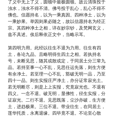
了义中无上了义，圆顿中最极圆顿。故云清珠投于
浊水，浊水不得不清。佛号投于乱心，乱心不得不
佛也。信愿持名，以为一乘真因。四种净土，以为
一乘妙果。举因则果必随之，故以信愿持名为经正
宗。其四种净土之相，详在妙宗钞，及梵网玄义，
兹不具述。俟后释依正文中，当略示耳。
第四明力用。此经以往生不退为力用。往生有四
土，各论九品。且略明得生四土之相。若执持名
号，未断见思，随其或散或定，于同居土分三辈九
品。若持至事一心不乱，见思任运先落，则生方便
有余净土。若至理一心不乱，豁破无明一品，乃至
四十一品。则生实报庄严净土，亦分证常寂光土。
若无明断尽，则是上上实报，究竟寂光也。不退有
四义。一念不退。破无明，显佛性，径生实报，分
证寂光。二行不退。见思既落，尘沙亦破，生方便
土，进趋极果。三位不退。带业往生，在同居土，
莲华托质，永离退缘。四毕竟不退。不论至心散