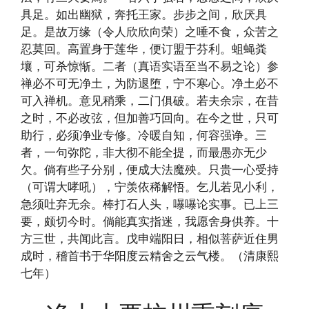
具足。如出幽狱，奔托王家。步步之间，欣厌具
足。是故万缘（令人欣欣向荣）之唾不食，众苦之
忍莫回。高置身于莲华，便订盟于芬利。蛆蝇粪
壤，可杀惊惭。二者（真语实语至当不易之论）参
禅必不可无净土，为防退堕，宁不寒心。净土必不
可入禅机。意见稍乘，二门俱破。若夫余宗，在昔
之时，不必改弦，但加善巧回向。在今之世，只可
助行，必须净业专修。冷暖自知，何容强诤。三
者，一句弥陀，非大彻不能全提，而最愚亦无少
欠。倘有些子分别，便成大法魔殃。只贵一心受持
（可谓大哮吼），宁羡依稀解悟。乞儿若见小利，
急须吐弃无余。棒打石人头，嚗嚗论实事。已上三
要，颇切今时。倘能真实指迷，我愿舍身供养。十
方三世，共闻此言。戊申端阳日，相似菩萨近住男
成时，稽首书于华阳度云精舍之云气楼。（清康熙
七年）