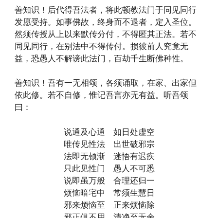
善知识！后代得吾法者，将此顿教法门于同见同行
发愿受持。如事佛故，终身而不退者，定入圣位。
然须传授从上以来默传分付，不得匿其正法。若不
同见同行，在别法中不得传付。损彼前人究竟无
益，恐愚人不解谤此法门，百劫千生断佛种性。
善知识！吾有一无相颂，各须诵取，在家、出家但
依此修。若不自修，惟记吾言亦无有益。听吾颂
曰：
说通及心通 如日处虚空
唯传见性法 出世破邪宗
法即无顿渐 迷悟有迟疾
只此见性门 愚人不可悉
说即虽万般 合理还归一
烦恼暗宅中 常须生慧日
邪来烦恼至 正来烦恼除
邪正俱不用 清净至无余