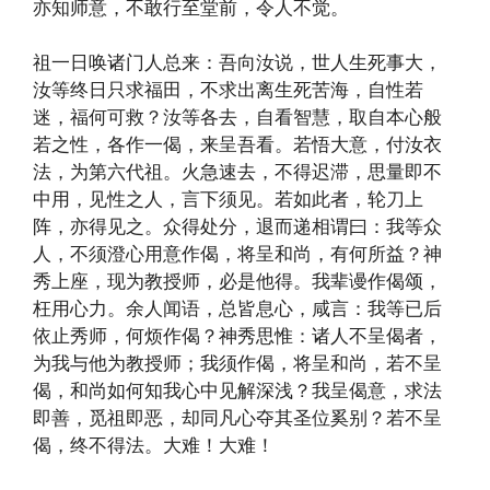
亦知师意，不敢行至堂前，令人不觉。
祖一日唤诸门人总来：吾向汝说，世人生死事大，
汝等终日只求福田，不求出离生死苦海，自性若
迷，福何可救？汝等各去，自看智慧，取自本心般
若之性，各作一偈，来呈吾看。若悟大意，付汝衣
法，为第六代祖。火急速去，不得迟滞，思量即不
中用，见性之人，言下须见。若如此者，轮刀上
阵，亦得见之。众得处分，退而递相谓曰：我等众
人，不须澄心用意作偈，将呈和尚，有何所益？神
秀上座，现为教授师，必是他得。我辈谩作偈颂，
枉用心力。余人闻语，总皆息心，咸言：我等已后
依止秀师，何烦作偈？神秀思惟：诸人不呈偈者，
为我与他为教授师；我须作偈，将呈和尚，若不呈
偈，和尚如何知我心中见解深浅？我呈偈意，求法
即善，觅祖即恶，却同凡心夺其圣位奚别？若不呈
偈，终不得法。大难！大难！