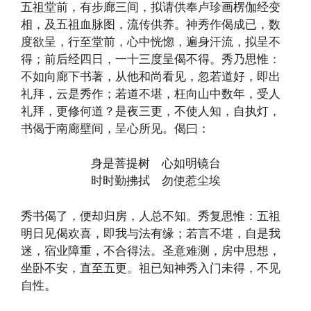
五祖堂前，有步廊三间，拟请供奉卢珍画楞伽经变
相，及五祖血脉图，流传供养。神秀作偈成已，数
度欲呈，行至堂前，心中恍惚，遍身汗流，拟呈不
得；前后经四日，一十三度呈偈不得。秀乃思惟：
不如向廊下书著，从他和尚看见，忽若道好，即出
礼拜，云是秀作；若道不堪，枉向山中数年，受人
礼拜，更修何道？是夜三更，不使人知，自执灯，
书偈于南廊壁间，呈心所见。偈曰：
身是菩提树 心如明镜台
时时勤拂拭 勿使惹尘埃
秀书偈了，便却归房，人总不知。秀复思惟：五祖
明日见偈欢喜，即我与法有缘；若言不堪，自是我
迷，宿业障重，不合得法。圣意难测，房中思想，
坐卧不安，直至五更。祖已知神秀入门未得，不见
自性。