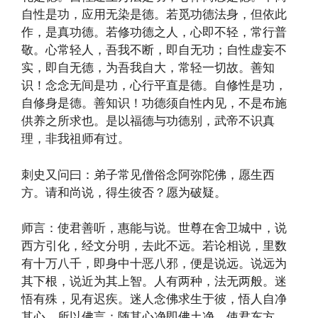
自性是功，应用无染是德。若觅功德法身，但依此
作，是真功德。若修功德之人，心即不轻，常行普
敬。心常轻人，吾我不断，即自无功；自性虚妄不
实，即自无德，为吾我自大，常轻一切故。善知
识！念念无间是功，心行平直是德。自修性是功，
自修身是德。善知识！功德须自性内见，不是布施
供养之所求也。是以福德与功德别，武帝不识真
理，非我祖师有过。
刺史又问曰：弟子常见僧俗念阿弥陀佛，愿生西
方。请和尚说，得生彼否？愿为破疑。
师言：使君善听，惠能与说。世尊在舍卫城中，说
西方引化，经文分明，去此不远。若论相说，里数
有十万八千，即身中十恶八邪，便是说远。说远为
其下根，说近为其上智。人有两种，法无两般。迷
悟有殊，见有迟疾。迷人念佛求生于彼，悟人自净
其心。所以佛言：随其心净即佛土净。使君东方