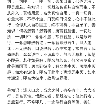
切，一切即一，一即一切，去来自由，心体无滞，
即是般若。善知识！一切般若智皆从自性而生，不
从外入，莫错用意，名为真性自用，一真一切真。
心量大事，不行小道。口莫终日说空，心中不修此
行，恰似凡人自称国王，终不可得，非吾弟子。善
知识！何名般若？般若者，唐言智慧也。一切处
所、一切时中，念念不愚，常行智慧，即是般若
行。一念愚即般若绝，一念智即般若生。世人愚
迷，不见般若。口说般若，心中常愚，常自言：我
修般若。念念说空，不识真空。般若无形相，智慧
心即是。若作如是解，即名般若智。何名波罗蜜？
此是西国语，唐言到彼岸，解义离生灭。著境生灭
起，如水有波浪，即名于此岸；离境无生灭，如水
常通流，即名为彼岸，故号波罗蜜。
善知识！迷人口念，当念之时，有妄有非。念念若
行，是名真性。悟此法者，是般若法；修此行者，
是般若行。不修即凡，一念修行自身等佛。善知