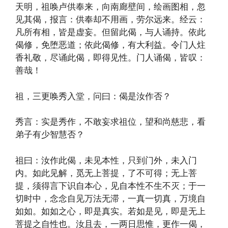
天明，祖唤卢供奉来，向南廊壁间，绘画图相，忽
见其偈，报言：供奉却不用画，劳尔远来。经云：
凡所有相，皆是虚妄。但留此偈，与人诵持。依此
偈修，免堕恶道；依此偈修，有大利益。令门人炷
香礼敬，尽诵此偈，即得见性。门人诵偈，皆叹：
善哉！
祖，三更唤秀入堂，问曰：偈是汝作否？
秀言：实是秀作，不敢妄求祖位，望和尚慈悲，看
弟子有少智慧否？
祖曰：汝作此偈，未见本性，只到门外，未入门
内。如此见解，觅无上菩提，了不可得；无上菩
提，须得言下识自本心，见自本性不生不灭；于一
切时中，念念自见万法无滞，一真一切真，万境自
如如。如如之心，即是真实。若如是见，即是无上
菩提之自性也。汝且去，一两日思惟，更作一偈，