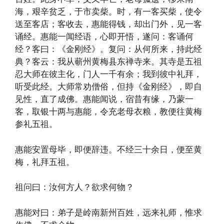
海，艰辛贫乏，于市卖柴。时，有一客买柴，使令
送至客店；客收去，惠能得钱，却出门外，见一客
诵经。惠能一闻经语，心即开悟，遂问：客诵何
经？客曰：《金刚经》。复问：从何所来，持此经
典？客云：我从蕲州黄梅县东禅寺来。其寺是五祖
忍大师在彼主化，门人一千有余；我到彼中礼拜，
听受此经。大师常劝僧俗，但持《金刚经》，即自
见性，直了成佛。惠能闻说，宿昔有缘，乃蒙一
客，取银十两与惠能，令充老母衣粮，教便往黄梅
参礼五祖。
惠能安置母毕，即便辞违。不经三十余日，便至黄
梅，礼拜五祖。
祖问曰：汝何方人？欲求何物？
惠能对曰：弟子是岭南新州百姓，远来礼师，惟求