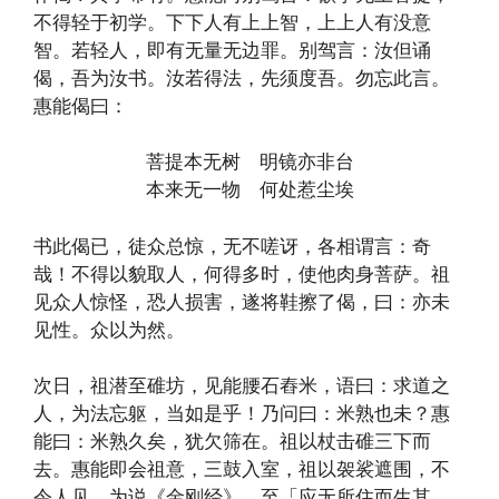
不得轻于初学。下下人有上上智，上上人有没意
智。若轻人，即有无量无边罪。别驾言：汝但诵
偈，吾为汝书。汝若得法，先须度吾。勿忘此言。
惠能偈曰：
菩提本无树 明镜亦非台
本来无一物 何处惹尘埃
书此偈已，徒众总惊，无不嗟讶，各相谓言：奇
哉！不得以貌取人，何得多时，使他肉身菩萨。祖
见众人惊怪，恐人损害，遂将鞋擦了偈，曰：亦未
见性。众以为然。
次日，祖潜至碓坊，见能腰石舂米，语曰：求道之
人，为法忘躯，当如是乎！乃问曰：米熟也未？惠
能曰：米熟久矣，犹欠筛在。祖以杖击碓三下而
去。惠能即会祖意，三鼓入室，祖以袈裟遮围，不
令人见，为说《金刚经》。至「应无所住而生其