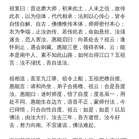
祖复曰：昔达磨大师，初来此土，人未之信，故传
此衣，以为信体，代代相承；法则以心传心，皆令
自悟自解。自古，佛佛惟传本体，师师密付本心；
衣为争端，止汝勿传。若传此衣，命如悬丝。汝须
速去，恐人害汝。惠能启曰：向甚处去？祖云：逢
怀则止，遇会则藏。惠能三更，领得衣钵。云：能
本是南中人。素不知此山路，如何出得江口？五祖
言：汝不须忧，吾自送汝。
祖相送，直至九江驿。祖令上船，五祖把橹自摇。
惠能言：请和尚坐，弟子合摇橹。祖云：合是吾渡
汝。惠能曰：迷时师度，悟了自度；度名虽一，用
处不同。惠能生在边方，语音不正，蒙师付法，今
已得悟，只合自性自度。祖云：如是，如是！以后
佛法，由汝大行。汝去三年，吾方逝世。汝今好
去，努力向南。不宜速说，佛法难起。