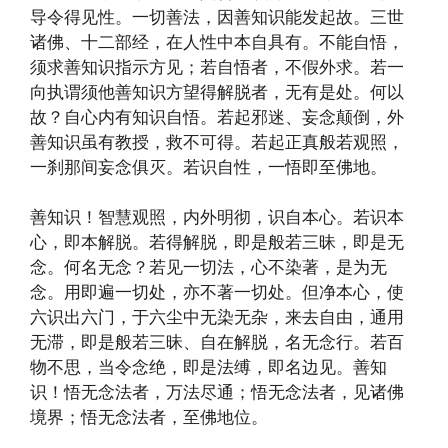
导令得见性。一切善法，因善知识能发起故。三世
诸佛、十二部经，在人性中本自具有。不能自悟，
须求善知识指示方见；若自悟者，不假外求。若一
向执谓须他善知识方望得解脱者，无有是处。何以
故？自心内有知识自悟。若起邪迷、妄念颠倒，外
善知识虽有教授，救不可得。若起正真般若观照，
一刹那间妄念俱灭。若识自性，一悟即至佛地。
善知识！智慧观照，内外明彻，识自本心。若识本
心，即本解脱。若得解脱，即是般若三昧，即是无
念。何名无念？若见一切法，心不染著，是为无
念。用即遍一切处，亦不著一切处。但净本心，使
六识出六门，于六尘中无染无杂，来去自由，通用
无滞，即是般若三昧、自在解脱，名无念行。若百
物不思，当令念绝，即是法缚，即名边见。善知
识！悟无念法者，万法尽通；悟无念法者，见诸佛
境界；悟无念法者，至佛地位。