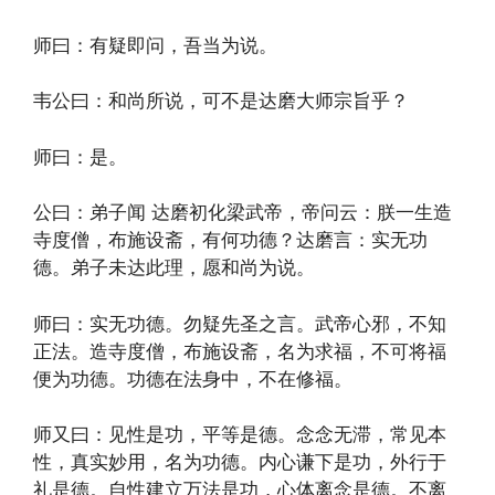
师曰：有疑即问，吾当为说。
韦公曰：和尚所说，可不是达磨大师宗旨乎？
师曰：是。
公曰：弟子闻 达磨初化梁武帝，帝问云：朕一生造
寺度僧，布施设斋，有何功德？达磨言：实无功
德。弟子未达此理，愿和尚为说。
师曰：实无功德。勿疑先圣之言。武帝心邪，不知
正法。造寺度僧，布施设斋，名为求福，不可将福
便为功德。功德在法身中，不在修福。
师又曰：见性是功，平等是德。念念无滞，常见本
性，真实妙用，名为功德。内心谦下是功，外行于
礼是德。自性建立万法是功，心体离念是德。不离