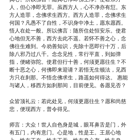
人，但心净即无罪。虽西方人，心不净亦有愆。东
方人造罪，念佛求生西方。西方人造罪，念佛求生
何国？凡愚不了自性，不识身中净土，愿东愿西。
悟人在处一般。所以佛言：随所住处恒安乐。使君
心地但无不善，西方去此不遥。若怀不善之心，念
佛往生难到。今劝善知识，先除十恶即行十万，后
除八邪乃过八千。念念见性，常行平直，到如弹
指，便睹弥陀。使君但行十善，何须更愿往生？不
断十恶之心，何佛即来迎请？若悟无生顿法，见西
方只在刹那。不悟念佛求生，路遥如何得达。 惠能
与诸人，移西方如刹那间，目前便见。各愿见否？
众皆顶礼云：若此处见，何须更愿往生？愿和尚慈
悲，便现西方，普令得见。
师言：大众！世人自色身是城，眼耳鼻舌是门，外
有五门，内有意门。心是地，性是王。王居心地