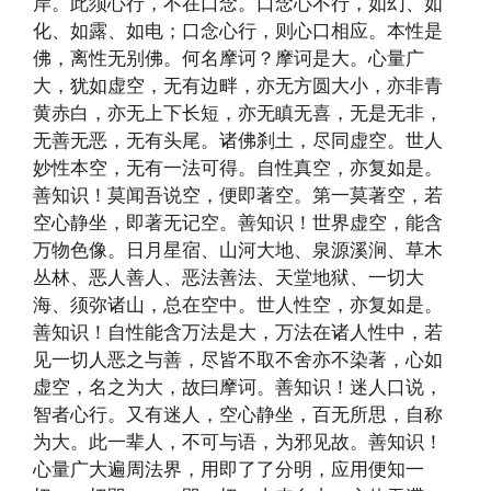
岸。此须心行，不在口念。口念心不行，如幻、如
化、如露、如电；口念心行，则心口相应。本性是
佛，离性无别佛。何名摩诃？摩诃是大。心量广
大，犹如虚空，无有边畔，亦无方圆大小，亦非青
黄赤白，亦无上下长短，亦无瞋无喜，无是无非，
无善无恶，无有头尾。诸佛刹土，尽同虚空。世人
妙性本空，无有一法可得。自性真空，亦复如是。
善知识！莫闻吾说空，便即著空。第一莫著空，若
空心静坐，即著无记空。善知识！世界虚空，能含
万物色像。日月星宿、山河大地、泉源溪涧、草木
丛林、恶人善人、恶法善法、天堂地狱、一切大
海、须弥诸山，总在空中。世人性空，亦复如是。
善知识！自性能含万法是大，万法在诸人性中，若
见一切人恶之与善，尽皆不取不舍亦不染著，心如
虚空，名之为大，故曰摩诃。善知识！迷人口说，
智者心行。又有迷人，空心静坐，百无所思，自称
为大。此一辈人，不可与语，为邪见故。善知识！
心量广大遍周法界，用即了了分明，应用便知一