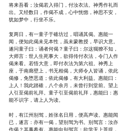
将来吾看；汝偈若入得门，付汝衣法。神秀作礼而
出。又经数日，作偈不成，心中恍惚，神思不安，
犹如梦中，行坐不乐。
复两日，有一童子于碓坊过，唱诵其偈。惠能一
闻，便知此偈未见本性，虽未蒙教授，早识大意。
遂问童子曰：诵者何偈？童子曰：尔这獦獠不知，
大师言：世人生死事大，欲得传付衣法，令门人作
偈来看。若悟大意，即付衣法为第六祖。神秀上
座，于南廊壁上，书无相偈，大师令人皆诵，依此
偈修，免堕恶道；依此偈修，有大利益。惠能曰：
上人！我此踏碓，八个余月，未曾行到堂前。望上
人引至偈前礼拜。童子引至偈前礼拜，惠能曰：惠
能不识字，请上人为读。
时，有江州别驾，姓张名日用，便高声读。惠能闻
已，遂言：亦有一偈，望别驾为书。别驾言：汝亦
作偈？其事希有。惠能向别驾言：欲学无上菩提，