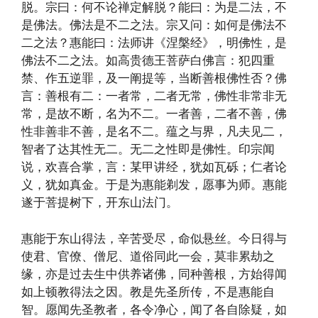
脱。宗曰：何不论禅定解脱？能曰：为是二法，不
是佛法。佛法是不二之法。宗又问：如何是佛法不
二之法？惠能曰：法师讲《涅槃经》，明佛性，是
佛法不二之法。如高贵德王菩萨白佛言：犯四重
禁、作五逆罪，及一阐提等，当断善根佛性否？佛
言：善根有二：一者常，二者无常，佛性非常非无
常，是故不断，名为不二。一者善，二者不善，佛
性非善非不善，是名不二。蕴之与界，凡夫见二，
智者了达其性无二。无二之性即是佛性。印宗闻
说，欢喜合掌，言：某甲讲经，犹如瓦砾；仁者论
义，犹如真金。于是为惠能剃发，愿事为师。惠能
遂于菩提树下，开东山法门。
惠能于东山得法，辛苦受尽，命似悬丝。今日得与
使君、官僚、僧尼、道俗同此一会，莫非累劫之
缘，亦是过去生中供养诸佛，同种善根，方始得闻
如上顿教得法之因。教是先圣所传，不是惠能自
智。愿闻先圣教者，各令净心，闻了各自除疑，如