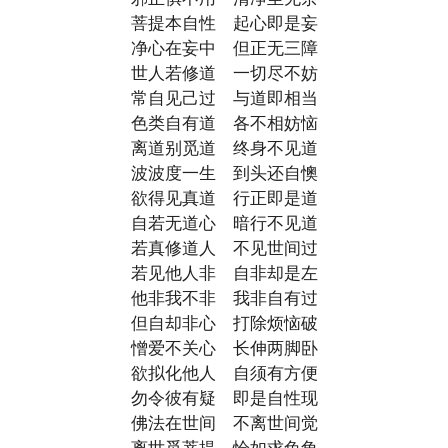
菩提本自性 起心即是妄
净心在妄中 但正无三障
世人若修道 一切尽不妨
常自见己过 与道即相当
色类自有道 各不相妨恼
离道别觅道 终身不见道
波波度一生 到头还自懊
欲得见真道 行正即是道
自若无道心 暗行不见道
若真修道人 不见世间过
若见他人非 自非却是左
他非我不非 我非自有过
但自却非心 打除烦恼破
憎爱不关心 长伸两脚卧
欲拟化他人 自须有方便
勿令彼有疑 即是自性现
佛法在世间 不离世间觉
离世觅菩提 恰如求兔角