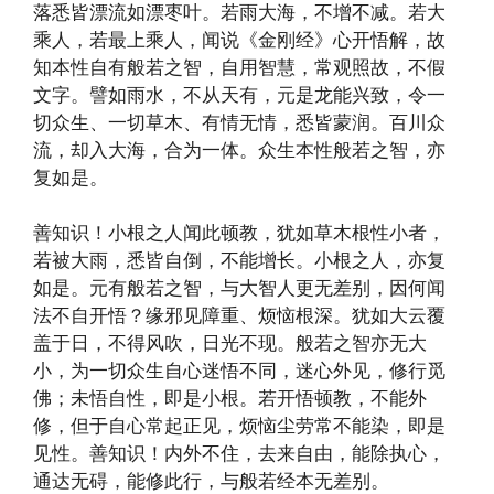
落悉皆漂流如漂枣叶。若雨大海，不增不减。若大
乘人，若最上乘人，闻说《金刚经》心开悟解，故
知本性自有般若之智，自用智慧，常观照故，不假
文字。譬如雨水，不从天有，元是龙能兴致，令一
切众生、一切草木、有情无情，悉皆蒙润。百川众
流，却入大海，合为一体。众生本性般若之智，亦
复如是。
善知识！小根之人闻此顿教，犹如草木根性小者，
若被大雨，悉皆自倒，不能增长。小根之人，亦复
如是。元有般若之智，与大智人更无差别，因何闻
法不自开悟？缘邪见障重、烦恼根深。犹如大云覆
盖于日，不得风吹，日光不现。般若之智亦无大
小，为一切众生自心迷悟不同，迷心外见，修行觅
佛；未悟自性，即是小根。若开悟顿教，不能外
修，但于自心常起正见，烦恼尘劳常不能染，即是
见性。善知识！内外不住，去来自由，能除执心，
通达无碍，能修此行，与般若经本无差别。