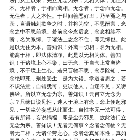
法门从上以来，先立无念为宗，无相为体，无住为
本。无相者，于相而离相。无念者，于念而无念。
无住者，人之本性。于世间善恶好丑，乃至冤之与
亲，言语触刺欺争之时，并将为空，不思酬害，念
念之中不思前境。若前念今念后念，念念相续不
断，名为系缚。于诸法上念念不住，即无缚也。此
是以无住为本。善知识！外离一切相，名为无相。
能离于相，即法体清净。此是以无相为体。善知
识！于诸境上心不染，曰无念。于自念上常离诸
境，不于境上生心。若只百物不思，念尽除却，一
念绝即死，别处受生，是为大错。学道者思之，若
不识法意，自错犹可，更误他人，自迷不见，又谤
佛经。所以立无念为宗。善知识！云何立无念为
宗？只缘口说见性，迷人于境上有念，念上便起邪
见，一切尘劳妄想从此而生。自性本无一法可得，
若有所得，妄说祸福，即是尘劳邪见。故此法门立
无念为宗。善知识！无者无何事？念者念何物？无
者无二相，无诸尘劳之心。念者念真如本性，真如