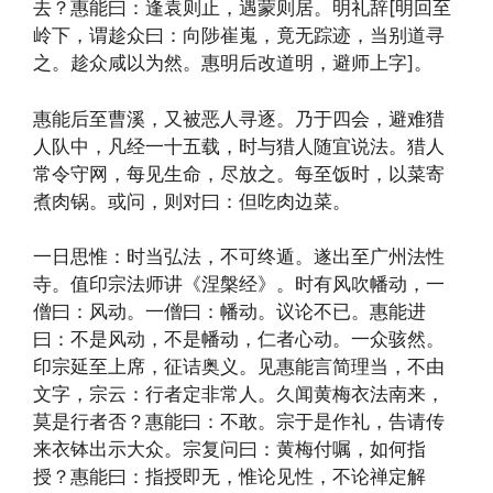
去？惠能曰：逢袁则止，遇蒙则居。明礼辞[明回至
岭下，谓趁众曰：向陟崔嵬，竟无踪迹，当别道寻
之。趁众咸以为然。惠明后改道明，避师上字]。
惠能后至曹溪，又被恶人寻逐。乃于四会，避难猎
人队中，凡经一十五载，时与猎人随宜说法。猎人
常令守网，每见生命，尽放之。每至饭时，以菜寄
煮肉锅。或问，则对曰：但吃肉边菜。
一日思惟：时当弘法，不可终遁。遂出至广州法性
寺。值印宗法师讲《涅槃经》。时有风吹幡动，一
僧曰：风动。一僧曰：幡动。议论不已。惠能进
曰：不是风动，不是幡动，仁者心动。一众骇然。
印宗延至上席，征诘奥义。见惠能言简理当，不由
文字，宗云：行者定非常人。久闻黄梅衣法南来，
莫是行者否？惠能曰：不敢。宗于是作礼，告请传
来衣钵出示大众。宗复问曰：黄梅付嘱，如何指
授？惠能曰：指授即无，惟论见性，不论禅定解