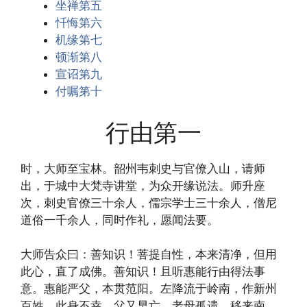
坐禅第五
忏悔第六
机缘第七
顿渐第八
宣诏第九
付嘱第十
行由第一
时，大师至宝林。韶州韦刺史与官僚入山，请师
出，于城中大梵寺讲堂，为众开缘说法。师升座
次，刺史官僚三十余人，儒宗学士三十余人，僧尼
道俗一千余人，同时作礼，愿闻法要。
大师告众曰：善知识！菩提自性，本来清净，但用
此心，直了成佛。善知识！且听惠能行由得法事
意。惠能严父，本贯范阳。左降流于岭南，作新州
百姓。此身不幸，父又早亡，老母孤遗，移来南