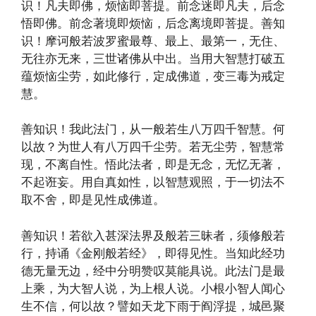
识！凡夫即佛，烦恼即菩提。前念迷即凡夫，后念
悟即佛。前念著境即烦恼，后念离境即菩提。善知
识！摩诃般若波罗蜜最尊、最上、最第一，无住、
无往亦无来，三世诸佛从中出。当用大智慧打破五
蕴烦恼尘劳，如此修行，定成佛道，变三毒为戒定
慧。
善知识！我此法门，从一般若生八万四千智慧。何
以故？为世人有八万四千尘劳。若无尘劳，智慧常
现，不离自性。悟此法者，即是无念，无忆无著，
不起诳妄。用自真如性，以智慧观照，于一切法不
取不舍，即是见性成佛道。
善知识！若欲入甚深法界及般若三昧者，须修般若
行，持诵《金刚般若经》，即得见性。当知此经功
德无量无边，经中分明赞叹莫能具说。此法门是最
上乘，为大智人说，为上根人说。小根小智人闻心
生不信，何以故？譬如天龙下雨于阎浮提，城邑聚