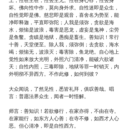
上，性在王在，性去王无。性在身心存，性去身
坏。佛向性中作，莫向身外求。自性迷即是众生，
自性觉即是佛。慈悲即是观音，喜舍名为势至，能
净即释迦，平直即弥陀；人我是须弥，贪欲是海
水，烦恼是波浪，毒害是恶龙，虚妄是鬼神，尘劳
是鱼鳖。贪瞋是地狱，愚痴是畜生。善知识！常行
十善，天堂便至。除人我，须弥倒；去贪欲，海水
竭；烦恼无，波浪灭；毒害除，鱼龙绝。自心地上
觉性如来放大光明，外照六门清净，能破六欲诸
天；自性内照，三毒即除，地狱等罪一时销灭，内
外明彻不异西方。不作此修，如何到彼？
大众闻说，了然见性，悉皆礼拜，俱叹善哉。唱
言：普愿法界众生，闻者一时悟解。
师言：善知识！若欲修行，在家亦得，不由在寺。
在家能行，如东方人心善；在寺不修，如西才人心
恶。但心清净，即是自性西方。