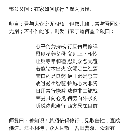
韦公又问：在家如何修行？愿为教授。
师言：吾与大众说无相颂。但依此修，常与吾同处
无别；若不作此修，剃发出家于道何益？颂曰：
心平何劳持戒 行直何用修禅
恩则孝养父母 义则上下相怜
让则尊卑和睦 忍则众恶无諠
若能钻木出火 淤泥定生红莲
苦口的是良药 逆耳必是忠言
改过必生智慧 护短心内非贤
日用常行饶益 成道非由施钱
菩提只向心觅 何劳向外求玄
听说依此修行 西方只在目前
师复曰：善知识！总须依偈修行，见取自性，直成
佛道。法不相待，众人且散，吾归曹溪。众若有