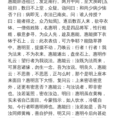
惠能辞违祖已，发足南行。两月中间，至大庾岭[五
祖归，数日不上堂，众疑。诣问曰：和尚少病少恼
否？曰：病即无，衣法已南矣。问：谁人传授？
曰：能者得之。众乃知焉]。逐后数百人来，欲夺衣
钵。一僧俗姓陈，名惠明，先是四品将军，性行粗
糙，极意参寻。为众人先，趁及惠能。惠能掷下衣
钵于石上，云：此衣表信，可力争耶？能隐草莽
中。惠明至，提掇不动，乃唤云：行者！行者！我
为法来，不为衣来。惠能遂出，盘坐石上。惠明作
礼云：望行者为我说法。惠能云：汝既为法而来，
可屏息诸缘，勿生一念。吾为汝说。明良久，惠能
云：不思善，不思恶，正与么时，那个是明上座本
来面目？惠明言下大悟。复问云：上来密语密意
外，还更有密意否？惠能云：与汝说者，即非密
也。汝若返照，密在汝边。明曰：惠明虽在黄梅，
实未省自己面目。今蒙指示，如人饮水，冷暖自
知。今行者即惠明师也。惠能曰：汝若如是，吾与
汝同师黄梅，善自护持。明又问：惠明今后向甚处