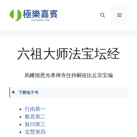
Skip
to
Menu
content
六祖大师法宝坛经
风幡报恩光孝禅寺住持嗣祖比丘宗宝编
下载电子书
六祖大师法宝坛经.docx
六祖大师法宝坛经.epub
行由第一
六祖大师法宝坛经.mobi
般若第二
六祖大师法宝坛经.pdf
疑问第三
六祖大师法宝坛经.txt
定慧第四