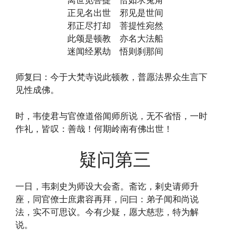
正见名出世 邪见是世间
邪正尽打却 菩提性宛然
此颂是顿教 亦名大法船
迷闻经累劫 悟则刹那间
师复曰：今于大梵寺说此顿教，普愿法界众生言下
见性成佛。
时，韦使君与官僚道俗闻师所说，无不省悟，一时
作礼，皆叹：善哉！何期岭南有佛出世！
疑问第三
一日，韦刺史为师设大会斋。斋讫，剌史请师升
座，同官僚士庶肃容再拜，问曰：弟子闻和尚说
法，实不可思议。今有少疑，愿大慈悲，特为解
说。