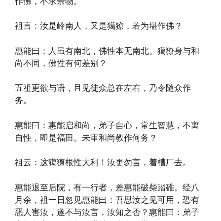
作佛，不求余物。
祖言：汝是岭南人，又是獦獠，若为堪作佛？
惠能曰：人虽有南北，佛性本无南北。獦獠身与和
尚不同，佛性有何差别？
五祖更欲与语，且见徒众总在左右，乃令随众作
务。
惠能曰：惠能启和尚，弟子自心，常生智慧，不离
自性，即是福田。未审和尚教作何务？
祖云：这獦獠根性大利！汝更勿言，着槽厂去。
惠能退至后院，有一行者，差惠能破柴踏碓。经八
月余，祖一日忽见惠能曰：吾思汝之见可用，恐有
恶人害汝，遂不与汝言，汝知之否？惠能曰：弟子