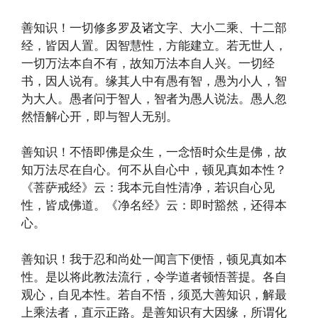
善知识！一切修多罗及诸文字、大小二乘、十二部
经，皆因人置。因智慧性，方能建立。若无世人，
一切万法本自不有，故知万法本自人兴。一切经
书，因人说有。缘其人中有愚有智，愚为小人，智
为大人。愚者问于智人，智者为愚人说法。愚人忽
然悟解心开，即与智人无别。
善知识！不悟即佛是众生，一念悟时众生是佛，故
知万法尽在自心。何不从自心中，顿见真如本性？
《菩萨戒经》云：我本元自性清净，若识自心见
性，皆成佛道。《净名经》云：即时豁然，还得本
心。
善知识！我于忍和尚处一闻言下便悟，顿见真如本
性。是以将此教法流行，令学道者顿悟菩提。各自
观心，自见本性。若自不悟，须觅大善知识，解最
上乘法者，直示正路。是善知识有大因缘，所谓化