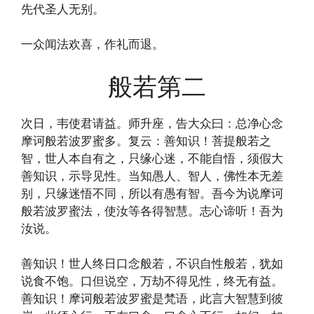
先代圣人无别。
一众闻法欢喜，作礼而退。
般若第二
次日，韦使君请益。师升座，告大众曰：总净心念
摩诃般若波罗蜜多。复云：善知识！菩提般若之
智，世人本自有之，只缘心迷，不能自悟，须假大
善知识，示导见性。当知愚人、智人，佛性本无差
别，只缘迷悟不同，所以有愚有智。吾今为说摩诃
般若波罗蜜法，使汝等各得智慧。志心谛听！吾为
汝说。
善知识！世人终日口念般若，不识自性般若，犹如
说食不饱。口但说空，万劫不得见性，终无有益。
善知识！摩诃般若波罗蜜是梵语，此言大智慧到彼