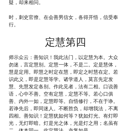
疑，却来相问。
时，刺史官僚、在会善男信女，各得开悟，信受奉
行。
定慧第四
师示众云：善知识！我此法门，以定慧为本。大众
勿迷，言定慧别。定慧一体，不是二。定是慧体，
慧是定用。即慧之时定在慧，即定之时慧在定。若
识此义，即是定慧等学。诸学道人，莫言先定发
慧、先慧发定各别。作此见者，法有二相。口说善
语，心中不善。空有定慧，定慧不等。若心口俱
善、内外一如，定慧即等。自悟修行，不在于诤。
若诤先后，即同迷人。不断胜负，却增我法，不离
四相。善知识！定慧犹如何等？犹如灯光。有灯即
光，无灯即暗。灯是光之体，光是灯之用；名虽有
二，体本同一。此定慧法，亦复如是。