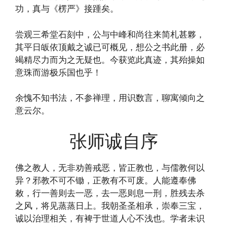
功，真与《楞严》接踵矣。
尝观三希堂石刻中，公与中峰和尚往来简札甚夥，
其平日皈依顶戴之诚已可概见，想公之书此册，必
竭精尽力而为之无疑也。今获览此真迹，其殆操如
意珠而游极乐国也乎！
余愧不知书法，不参禅理，用识数言，聊寓倾向之
意云尔。
张师诚自序
佛之教人，无非劝善戒恶，皆正教也，与儒教何以
异？邪教不可不锄，正教有不可废。人能遵奉佛
敕，行一善则去一恶，去一恶则息一刑，胜残去杀
之风，将见蒸蒸日上。我朝圣圣相承，崇奉三宝，
诚以治理相关，有裨于世道人心不浅也。学者未识