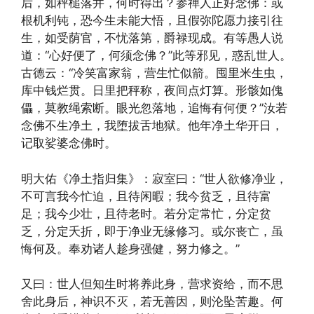
后，如秤槌落井，何时得出？参禅人正好念佛：或
根机利钝，恐今生未能大悟，且假弥陀愿力接引往
生，如受荫官，不忧落第，爵禄现成。有等愚人说
道：“心好便了，何须念佛？”此等邪见，惑乱世人。
古德云：“冷笑富家翁，营生忙似箭。囤里米生虫，
库中钱烂贯。日里把秤称，夜间点灯算。形骸如傀
儡，莫教绳索断。眼光忽落地，追悔有何便？”汝若
念佛不生净土，我堕拔舌地狱。他年净土华开日，
记取娑婆念佛时。
明大佑《净土指归集》：寂室曰：“世人欲修净业，
不可言我今忙迫，且待闲暇；我今贫乏，且待富
足；我今少壮，且待老时。若分定常忙，分定贫
乏，分定夭折，即于净业无缘修习。或尔丧亡，虽
悔何及。奉劝诸人趁身强健，努力修之。”
又曰：世人但知生时将养此身，营求资给，而不思
舍此身后，神识不灭，若无善因，则沦坠苦趣。何