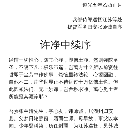
道光五年乙酉正月
兵部侍郎巡抚江苏等处
提督军务归安张师诚自序
许净中续序
经谓一切惟心，随其心净，即佛土净。然则弥陀至
圣，不隔下凡；极乐虽遥，岂离方寸？所以前贤往
哲即于尘劳中作佛事，烦恼里转法轮，心境圆融，
自他不二，莲华世界正不待远过十万亿佛土也。但
此圆顿法门、无上妙谛，岂舍秽求净、离心觅土者
所能窥其涯岸耶？
吾乡张兰渚先生，字心友，讳师诚，居湖州归安
县。父梦日轮照窗，寤而生师。母早故，事父以孝
闻。少年登科第，历任封疆。为江苏巡抚，见苏城