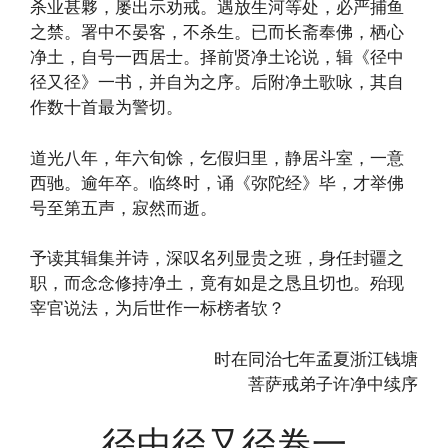
杀业甚夥，屡出示劝戒。遇放生河等处，必严捕鱼
之禁。署中不晏客，不杀生。已而长斋奉佛，栖心
净土，自号一西居士。择前贤净土论说，辑《径中
径又径》一书，并自为之序。后附净土歌咏，其自
作数十首最为警切。
道光八年，年六旬馀，乞假归里，静居斗室，一意
西驰。逾年卒。临终时，诵《弥陀经》毕，才举佛
号至第五声，寂然而逝。
予读其辑集并诗，深叹名列显贵之班，身任封疆之
职，而念念修持净土，竟有如是之恳且切也。殆现
宰官说法，为后世作一标榜者欤？
时在同治七年孟夏浙江钱塘
菩萨戒弟子许净中续序
径中径又径卷一