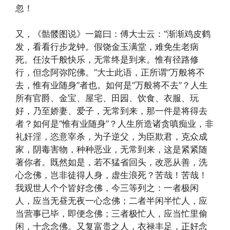
忽！
又，《骷髅图说》一篇曰：傅大士云：“渐渐鸡皮鹤
发，看看行步龙钟。假饶金玉满堂，难免生老病
死。任汝千般快乐，无常终是到来。惟有径路修
行，但念阿弥陀佛。”大士此语，正所谓“万般将不
去，惟有业随身”者也。如何是“万般将不去”？人生
所有官爵、金宝、屋宅、田园、饮食、衣服、玩
好，乃至娇妻、爱子，无常到来，那一件是将得去
者？如何是“惟有业随身”？人生所造诸贪嗔痴业，非
礼奸淫，恣意宰杀，为子逆父，为臣欺君，克众成
家，阴毒害物，种种恶业，无常到来，这是紧紧随
著你者。既然如是，若不猛省回头，改恶从善，洗
心念佛，岂非徒得人身，虚生浪死？苦哉！苦哉！
我观世人个个皆好念佛，今三等列之：一者极闲
人，应当无昼无夜一心念佛；二者半闲半忙人，应
当营事已毕，即便念佛；三者极忙人，应当忙里偷
闲，十念念佛。又复富贵之人，衣禄丰足，正好念