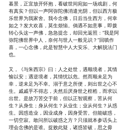
暮景，正宜放开怀抱，看破世间宛如一场戏剧，何
有真实？但以一声阿弥陀佛消遣光阴，但以西方极
乐世界为我家舍。我今念佛，日后当生西方，何幸
如之？发大欢喜，莫生烦恼。倘遇不如意事，即拨
转心头这一声佛，急急提念，却回光返照：“我是阿
弥陀佛世界中人，奈何与世人一般见识？”回嗔作
喜，一心念佛，此是智慧中人大安乐、大解脱法门
也。
又，《与朱西宗》曰：人之处世，遇顺境者，其情
愉以安；遇逆境者，其情忧以危。然而顺未足为
幸，逆未足为不幸。溺于意之所便，则出世之心不
生。戚戚乎不得志，夫然后厌身世之桎梏，而求以
出世。是故万苦交于前，但以正智观察，苦从何
生？从身生；身从何生？从业生；业从何生？从惑
生。因惑造业，因业成身，因身受苦。但能破惑，
一切空寂。敢问所以破惑之方？只须就本参话头上
理会念佛的是谁。捉败此疑，诸惑皆破，思之毋