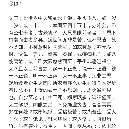
尽也！
又曰：此世界中人皆如水上泡，生灭不常。或一岁
二岁，或一十二十，幸而至四十五十，亦难矣。虽
有至七十者，古来犹稀。人只见眼前老者，不思不
待老而去者多矣。况世间无非是苦，但不思省，故
不觉知。不称意时固为苦矣，如或称意，亦无多
时。父母、妻儿、姻亲、眷属，或疾病死亡，或杀
伤离散，或自己大限忽然而至，平生罪恶岂得全
无？且以目前言之：起一不正念，说一不正语，视
一不正色，听一不正声，为一不正事，无非过恶，
况所食者众生之肉，所衣者亦杀众生而得？又况所
有过恶不止于食肉衣丝？不思则已，思之诚可畏
也。自少至老，自生至死，积累既多，缠绵坚固，
无由解脱。闭眼之后，不免随业缘去，杳杳冥冥，
知在何处？或堕地狱，受诸极苦；或为畜生，受人
宰杀；或生饿鬼，饥火烧身；或入修罗，嗔恨所
迫。虽有善业，得生天上人间，受尽福报，依旧轮