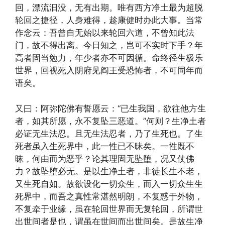
回，漂流汩没，无有出期。唯有西方净土最为超脱
轮回之捷径，人身难得，趁康健时办此大事。当常
作念云：吾曾自无始以来轮回六道，不曾知此法
门，故不得出离。今日知之，岂可不实时下手？年
高者固当勉力，年少者亦不可因循。命终径生极乐
世界，回视死入阴府见阎王受恐怖者，不可同年而
语矣。
又曰：阿弥陀佛有誓愿云：“已生我国，欲往他方生
者，如其所愿，永不复坠三恶道。”何则？生净土者
必证无生法忍。且无生法忍者，乃了生死也。了生
死者虽入生死界中，此一性已不昧矣。一性既不
昧，何由而为恶乎？论其理固无坠堕，况又仗佛
力？故坠堕必无。是以生净土者，非徒长生不老，
又生死自如。故欲设化一切众生，而入一切众生生
死界中，而吾之真性常湛然明朗，不复惑于外物，
不复牵于业缘，虽在轮回世界而无复轮回，所谓世
出世间者是也，谓虽在世间而出世间矣。是故生净