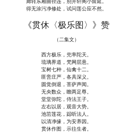
廊转东厢曲径连，别开轩阁小留延。
得无涂污净修处，试问莲公应不然。
《贯休〈极乐图〉》赞
（二集文）
西方极乐，兜率陀天。
琉璃界道，梵网层悬。
宝树七种，仙禽十二。
匪啻庄严，各具深义。
圆觉倒退，菩萨声闻。
无央数众，瞻两足尊。
堂堂弥陀，侍法王子。
左右以居，观音大势。
池茁莲花，跽听法人。
以清净缘，为安养因。
贯休作图，示往生者。