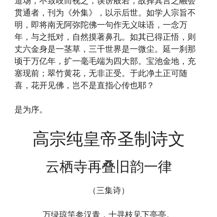
道场，不致歧而视之，误谤般若，故择其言之融会
贯通者，刊为《外集》，以示后世。如学人宗旨不
明，即将南无阿弥陀佛一句作无义味语，一念万
年，与之抵对，自然摸著鼻孔。如其已得正悟，则
丈六金身是一茎草，三千世界是一微尘。延一刹那
顷于万亿年，扩一毫毛端为四大部。宝池金地，充
塞现前；翠竹黄花，无非正受。于此净土正可随
喜，花开见佛，岂不是直指心传也耶？
是为序。
高宗纯皇帝圣制诗文
云栖寺再叠旧韵一律
（三集诗）
万绿琼竿参汉青，十寻枝见下亭亭。