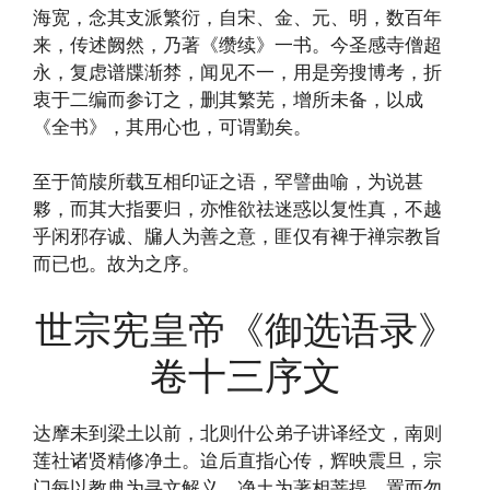
海宽，念其支派繁衍，自宋、金、元、明，数百年
来，传述阙然，乃著《缵续》一书。今圣感寺僧超
永，复虑谱牒渐棼，闻见不一，用是旁搜博考，折
衷于二编而参订之，删其繁芜，增所未备，以成
《全书》，其用心也，可谓勤矣。
至于简牍所载互相印证之语，罕譬曲喻，为说甚
夥，而其大指要归，亦惟欲祛迷惑以复性真，不越
乎闲邪存诚、牖人为善之意，匪仅有裨于禅宗教旨
而已也。故为之序。
世宗宪皇帝《御选语录》
卷十三序文
达摩未到梁土以前，北则什公弟子讲译经文，南则
莲社诸贤精修净土。迨后直指心传，辉映震旦，宗
门每以教典为寻文解义、净土为著相菩提，置而勿