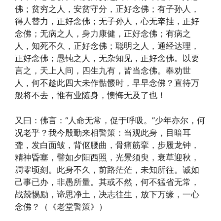
佛；贫穷之人，安贫守分，正好念佛；有子孙人，
得人替力，正好念佛；无子孙人，心无牵挂，正好
念佛；无病之人，身力康健，正好念佛；有病之
人，知死不久，正好念佛；聪明之人，通经达理，
正好念佛；愚钝之人，无杂知见，正好念佛。以要
言之，天上人间，四生九有，皆当念佛。奉劝世
人，何不趁此四大未作骷髅时，早早念佛？直待万
般将不去，惟有业随身，懊悔无及了也！
又曰：佛言：“人命无常，促于呼吸。”少年亦尔，何
况老乎？我今殷勤来相警策：当观此身，目暗耳
聋，发白面皱，背伛腰曲，骨痛筋挛，步履龙钟，
精神昏塞，譬如夕阳西照，光景须臾，衰草迎秋，
凋零顷刻。此身不久，前路茫茫，未知所往。诚如
己事已办，非愚所量。其或不然，何不猛省无常，
战兢惕励，谛思净土，决志往生，放下万缘，一心
念佛？（《老堂警策》）