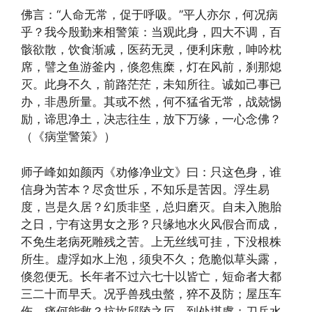
佛言：“人命无常，促于呼吸。”平人亦尔，何况病
乎？我今殷勤来相警策：当观此身，四大不调，百
骸欲散，饮食渐减，医药无灵，便利床敷，呻吟枕
席，譬之鱼游釜内，倏忽焦糜，灯在风前，刹那熄
灭。此身不久，前路茫茫，未知所往。诚如己事已
办，非愚所量。其或不然，何不猛省无常，战兢惕
励，谛思净土，决志往生，放下万缘，一心念佛？
（《病堂警策》）
师子峰如如颜丙《劝修净业文》曰：只这色身，谁
信身为苦本？尽贪世乐，不知乐是苦因。浮生易
度，岂是久居？幻质非坚，总归磨灭。自未入胞胎
之日，宁有这男女之形？只缘地水火风假合而成，
不免生老病死雕残之苦。上无丝线可挂，下没根株
所生。虚浮如水上泡，须臾不久；危脆似草头露，
倏忽便无。长年者不过六七十以皆亡，短命者大都
三二十而早夭。况乎兽残虫螫，猝不及防；屋压车
伤，痛何能救？坑坎邱陵之厄，到处堪虞；刀兵水