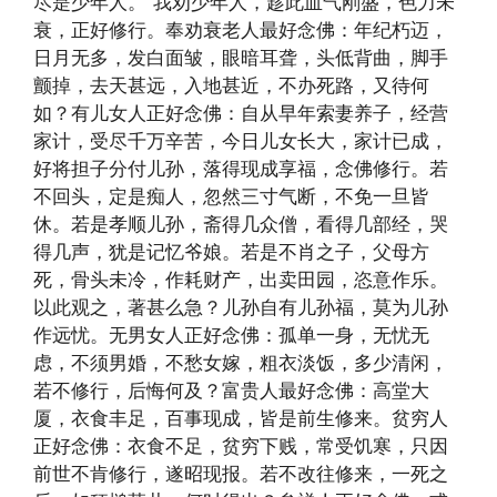
尽是少年人。”我劝少年人，趁此血气刚盛，色力未
衰，正好修行。奉劝衰老人最好念佛：年纪朽迈，
日月无多，发白面皱，眼暗耳聋，头低背曲，脚手
颤掉，去天甚远，入地甚近，不办死路，又待何
如？有儿女人正好念佛：自从早年索妻养子，经营
家计，受尽千万辛苦，今日儿女长大，家计已成，
好将担子分付儿孙，落得现成享福，念佛修行。若
不回头，定是痴人，忽然三寸气断，不免一旦皆
休。若是孝顺儿孙，斋得几众僧，看得几部经，哭
得几声，犹是记忆爷娘。若是不肖之子，父母方
死，骨头未冷，作耗财产，出卖田园，恣意作乐。
以此观之，著甚么急？儿孙自有儿孙福，莫为儿孙
作远忧。无男女人正好念佛：孤单一身，无忧无
虑，不须男婚，不愁女嫁，粗衣淡饭，多少清闲，
若不修行，后悔何及？富贵人最好念佛：高堂大
厦，衣食丰足，百事现成，皆是前生修来。贫穷人
正好念佛：衣食不足，贫穷下贱，常受饥寒，只因
前世不肯修行，遂昭现报。若不改往修来，一死之