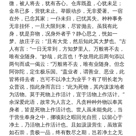
微，被人将去，犹有吝心。仓库既盈，心犹未足；
金帛已多，营犹未止。举眼动步，无非爱著。一宿
在外，已念其家；一仆未归，已忧其失。种种事务
无非挂怀，一旦大限到来，尽皆抛去。虽我有此
身，犹是弃物，况身外者乎？静心思之，恍如一
梦。故庄子云：“且有大觉，然后知此其大梦也。”古
人有言：“一日无常到，方知梦里人。万般将不去，
唯有业随身。”妙哉，此言也！予故用此后两句添以
两句而成一偈云：“万般将不去，唯有业随身。但念
阿弥陀，定生极乐国。”盖业者，谓善业、恶业，此
皆将得去者，岂可不以净土为业乎？有了明长老为
众普说，指此身而言曰：“此为死物，其内泼泼地者
为活物。莫于死物上作活计，宜于活物上作活计。”
余深爱此语，故常为人言之。凡贪种种外物以奉其
身者，皆是死物上作活计也。世人虽未能免此，当
于营生奉身之中，挪顷刻之暇回光自照，以留心于
净土，乃活物上作活计也。且如汲汲营生，虽致富
如石崇，贵极一品，终有数尽之期，岂若净土之无