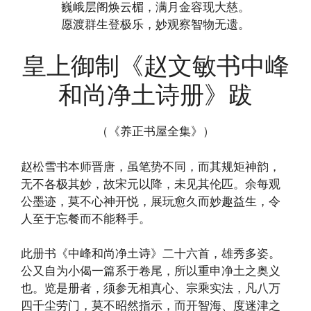
巍峨层阁焕云楣，满月金容现大慈。
愿渡群生登极乐，妙观察智物无遗。
皇上御制《赵文敏书中峰
和尚净土诗册》跋
（《养正书屋全集》）
赵松雪书本师晋唐，虽笔势不同，而其规矩神韵，
无不各极其妙，故宋元以降，未见其伦匹。余每观
公墨迹，莫不心神开悦，展玩愈久而妙趣益生，令
人至于忘餐而不能释手。
此册书《中峰和尚净土诗》二十六首，雄秀多姿。
公又自为小偈一篇系于卷尾，所以重申净土之奥义
也。览是册者，须参无相真心、宗乘实法，凡八万
四千尘劳门，莫不昭然指示，而开智海、度迷津之