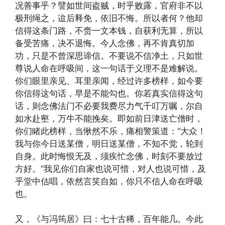
况善事乎？譬如世间盗贼，时乎败露，官府非不以
极刑绳之，迨后释免，依旧不悔。所以者何？他却
信得这条门路，不赍一文本钱，自获利无算，所以
备受苦痛，决不退悔。今人念佛，再不肯真切加
功，只是不曾深思谛信。不要说不信净土，只如世
尊说人命在呼吸间，这一句话于义理不是难解说。
你们眼里亲见、耳里亲闻，经过许多榜样，如今要
你信得这句话，早是不能勾也。你若真实信得这句
话，则念佛法门不必要我费尽力气千叮万嘱，尔自
如水赴壑，万牛不能挽矣。即如前日津送亡僧时，
你们睹此榜样，当愀然不乐，痛相警策道：“大众！
我与你今日送某僧，明日送某僧，不知不觉，轮到
自身。此时悔恨无及，须疾忙念佛，时刻不要放过
方好。”我见你们自家也说可惜，对人也说可惜，及
乎堂中估唱，依然言笑自如，你只不信人命在呼吸
也。
又，《与冯筠居》曰：七十古稀，百年能几。今此