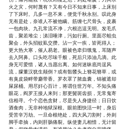
火之灾，何时蔑有？又有今日不知来日事，上床别
了下床时。几多一息不来，便觉千秋永别。叹此身
无有是处，奈谁人不被他瞒。筋缠七尺骨头，皮裹
一包肉块。九孔常流不净，六根恣逞无明。发毛爪
齿，聚若堆尘；涕泪唾津，污如行厕。里面尽蛆虫
聚会，外头招蚊虱交攒。沾一灾一疾，皆死得人；
更大热大寒，催人易老。眼被色牵归饿鬼，耳随声
去入阿鼻。口头吃尽味千般，死后只添油几滴。此
身无可爱惜，诸人当愿出离。如何迷昧底尚逞风
流，朦董汉犹生颠倒？或有骷髅头上簪花簪草，或
有臭皮袋畔带麝带香。罗衣罩了脓血囊，锦被遮却
屎尿桶。用尽奸心百计，将谓住世万年。不知头痛
眼花，阎罗王接人来到；那更鬓斑齿损，无常鬼寄
信相寻。个个恋色贪财，尽是失人身捷径；日日饮
酒食肉，无非种地狱深根。眼前图快活一时，身后
受苦辛万劫。一旦命根绝处，四大风刀割时，外则
脚手牵抽，内则肝肠痛裂。纵使妻儿相惜，无计留