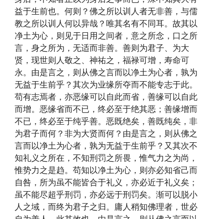
益于生前也。何则？佛之所以训人者无非善，与儒
教之所以训人何以异哉？唯其名有不同耳。故其以
净土为心，则见于日用之间者，意之所念，口之所
言，身之所为，无适而非善。善则为君子、为大
贤，现世则人敬之、神祐之，福禄可增，寿命可
永。由是言之，则从佛之言而以净土为心者，孰为
无益于生前乎？其次为业缘所夺而不能专志于此。
苟有志焉者，亦恶缘可以自此而省，善缘可以自此
而增。恶缘省而不已，终必至于绝其恶；善缘增而
不已，终必至于纯乎善。恶既绝矣，善既纯矣，非
为君子而何？非为大贤而何？由是言之，则从佛之
言而以净土为心者，孰为无益于生前乎？又其次不
知礼义之所在，不知刑罚之所畏，惟气力之为尚，
惟势力之是趋。苟知以净土为心，则亦必知省己而
自咎，所为虽不能皆合于礼义，亦必近于礼义矣；
虽不能尽超乎刑罚，亦必远于刑罚矣。渐可以脱小
人之域，而终为君子之归。庸人稍知佛理者，世必
自为善人，此其效也。由是言之，则从佛之言而以