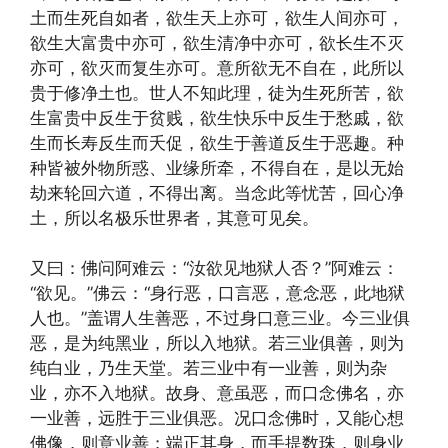
土而生死自如者，欲生天上亦可，欲生人间亦可，
欲生大富贵中亦可，欲生清净中亦可，欲长生不灭
亦可，欲灭而复生亦可。意所欲无不自在，此所以
贵于修净土也。世人不知此理，徒为生死所苦，欲
生富贵中反生于贫贱，欲生快乐中反生于愁戚，欲
生而长寿反生而夭促，欲生于善道反生于恶趣。种
种皆被外物所惑、业缘所牵，不得自在，是以无始
劫来轮回六道，不得出离。当念此等忧苦，回心净
土，所以名极乐世界者，其意可见矣。
又曰：佛问阿难云：“汝欲见地狱人否？”阿难云：
“欲见。”佛云：“身行恶，口言恶，意念恶，此地狱
人也。”盖谓人生善恶，不过身口意三业。今三业俱
恶，是为纯黑业，所以入地狱。若三业俱善，则为
纯白业，乃生天堂。若三业中有一业善，则为杂
业，亦不入地狱。故身、意虽恶，而口念佛名，亦
一业善，远胜于三业俱恶。况口念佛时，又能心想
佛像，则意业善；端正其身，而手提数珠，则身业