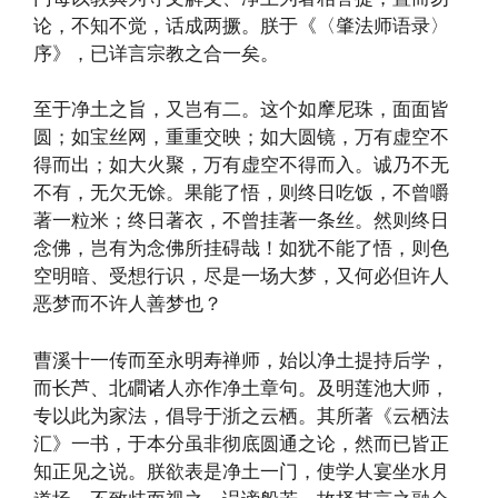
论，不知不觉，话成两撅。朕于《〈肇法师语录〉
序》，已详言宗教之合一矣。
至于净土之旨，又岂有二。这个如摩尼珠，面面皆
圆；如宝丝网，重重交映；如大圆镜，万有虚空不
得而出；如大火聚，万有虚空不得而入。诚乃不无
不有，无欠无馀。果能了悟，则终日吃饭，不曾嚼
著一粒米；终日著衣，不曾挂著一条丝。然则终日
念佛，岂有为念佛所挂碍哉！如犹不能了悟，则色
空明暗、受想行识，尽是一场大梦，又何必但许人
恶梦而不许人善梦也？
曹溪十一传而至永明寿禅师，始以净土提持后学，
而长芦、北磵诸人亦作净土章句。及明莲池大师，
专以此为家法，倡导于浙之云栖。其所著《云栖法
汇》一书，于本分虽非彻底圆通之论，然而已皆正
知正见之说。朕欲表是净土一门，使学人宴坐水月