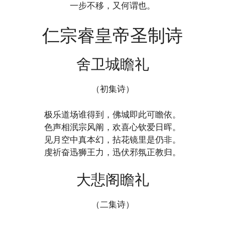
一步不移，又何谓也。
仁宗睿皇帝圣制诗
舍卫城瞻礼
（初集诗）
极乐道场谁得到，佛城即此可瞻依。
色声相泯宗风阐，欢喜心钦爱日晖。
见月空中真本幻，拈花镜里是仍非。
虔祈奋迅狮王力，迅伏邪氛正教归。
大悲阁瞻礼
（二集诗）