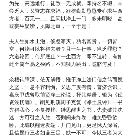
为先，高远难行，徒致一无成就。即持名不辍，未
尝乏人，又皆志在求福，欲得勤勤恳恳专心求生西
方者，百无一二。且问以净土一门，多未明晓，甚
或妄生疑谤，夙障之重，一至于是！
夫人生如水上泡，倏忽澌灭，功名富贵，一切皆
空，何物可以将得去者？且一生行事，岂乏罪愆？
六道轮回，何所底止？一生西方，即不退转，有如
此至简至易之径路，不知猛力跳出，噬脐何及！
余根钝障深，茫无解悟，惟于净土法门信之笃而愿
之坚，一息不容稍懈。又思广度有情，普济含识，
嘉庆甲戌曾取前贤净土论说，择其精语，辑为《径
资浅切编》。嗣见荆溪周子克复《净土晨钟》一书
先得我心，不复授梓。继思醒世之书，先贵破其沈
迷，方可引之入胜，否则阅未终卷，难免昏昏欲
卧。此编以醒迷发端，开门见山，更足怵人深省。
且信愿行三者如鼎三足，缺一不可。今以三者为大