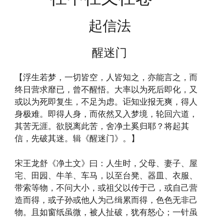
起信法
醒迷门
【浮生若梦，一切皆空，人皆知之，亦能言之，而
终日营求靡已，曾不醒悟。大率以为死后即化，又
或以为死即复生，不足为虑。讵知业报无爽，得人
身极难。即得人身，而依然又入梦境，轮回六道，
其苦无涯。欲脱离此苦，舍净土奚归耶？将起其
信，先破其迷。辑《醒迷门》。】
宋王龙舒《净土文》曰：人生时，父母、妻子、屋
宅、田园、牛羊、车马，以至台凳、器皿、衣服、
带索等物，不问大小，或祖父以传于己，或自己营
造而得，或子孙或他人为己缉累而得，色色无非己
物。且如窗纸虽微，被人扯破，犹有怒心；一针虽