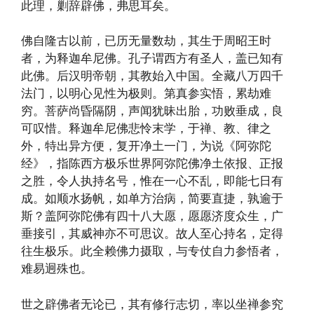
此理，剿辞辟佛，弗思耳矣。
佛自隆古以前，已历无量数劫，其生于周昭王时
者，为释迦牟尼佛。孔子谓西方有圣人，盖已知有
此佛。后汉明帝朝，其教始入中国。全藏八万四千
法门，以明心见性为极则。第真参实悟，累劫难
穷。菩萨尚昏隔阴，声闻犹昧出胎，功败垂成，良
可叹惜。释迦牟尼佛悲怜末学，于禅、教、律之
外，特出异方便，复开净土一门，为说《阿弥陀
经》，指陈西方极乐世界阿弥陀佛净土依报、正报
之胜，令人执持名号，惟在一心不乱，即能七日有
成。如顺水扬帆，如单方治病，简要直捷，孰逾于
斯？盖阿弥陀佛有四十八大愿，愿愿济度众生，广
垂接引，其威神亦不可思议。故人至心持名，定得
往生极乐。此全赖佛力摄取，与专仗自力参悟者，
难易迥殊也。
世之辟佛者无论已，其有修行志切，率以坐禅参究