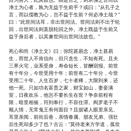
净土为心者，孰为无益于生前乎？或曰：“从孔子之
言，而以儒教为心，岂不益于生前？何必净土哉？”
曰：“此世间法耳，非出世间法。世间法则不出于轮
回，出世间法则直脱轮回之外。净土既益于生前又
益于身后者，以其兼世间出世间法故也。”
死心和尚《净土文》曰：弥陀甚易念，净土甚易
生，而世人不肯信向，但只贪生，不知有死。且夫
三界火宅，业系受身，寿命短长，皆酬宿报。前世
有十年分，今世受用十年；前世有二十年分，今世
受用二十年。人生百岁，七十者稀，大限到来，还
他一死。只如功名富贵之家，财宝如山，妻妾满
室，日夜欢乐，他岂不要长生在世？争奈前程有
限，暗里相催，符到奉行，不容住滞。阎罗老子不
顺人情，无常鬼王有何面目？且据诸人眼里亲见、
耳里亲闻，前街后巷，亲情眷属、朋友兄弟、强壮
后生死却多少了也？古云：“莫待老来方学道，孤坟