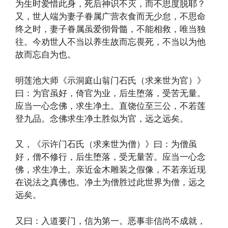
为生时爱惜此身，死后神识不灭，而不思度脱耶？
又，世人端为妻子眷属广营衣食而无少怠，不思命
终之时，妻子眷属虽爱彻骨髓，不能相救，唯当独
往。今劝世人不当以养生故而忘畏死，不当以为他
故而忘自为也。
明莲池大师《示洞庭山翁门石氏（求来世为官）》
曰：为官虽好，倚官为业，后生堕落，受苦无量。
应当一心念佛，求生净土。直饶位至三公，不若莲
登九品。念佛求生净土胜似为官，远之远矣。
又，《示许门石氏（求来世为僧）》曰：为僧虽
好，僧不修行，后生堕落，受无量苦。应当一心念
佛，求生净土。亲近金木雕装之假像，不若亲近现
在说法之真佛也。净土为僧胜过此世界为僧，远之
远矣。
又曰：入道要门，信为第一。恶事非信尚不成就，