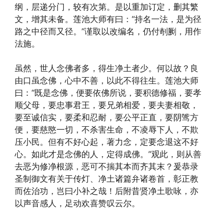
纲，层递分门，较有次第。是以重加订定，删其繁
文，增其未备。莲池大师有曰：“持名一法，是为径
路之中径而又径。”谨取以改编名，仍付剞劂，用作
法施。
虽然，世人念佛者多，得生净土者少。何以故？良
由口虽念佛，心中不善，以此不得往生。莲池大师
曰：“既是念佛，便要依佛所说，要积德修福，要孝
顺父母，要忠事君王，要兄弟相爱，要夫妻相敬，
要至诚信实，要柔和忍耐，要公平正直，要阴骘方
便，要慈愍一切，不杀害生命，不凌辱下人，不欺
压小民。但有不好心起，著力念，定要念退这不好
心。如此才是念佛的人，定得成佛。”观此，则从善
去恶为修净根源，恶可不揣其本而齐其末？爰恭录
圣制御文有关于传灯、净土诸篇弁诸卷首，彰正教
而佐治功，岂曰小补之哉！后附昔贤净土歌咏，亦
以声音感人，足动欢喜赞叹云尔。