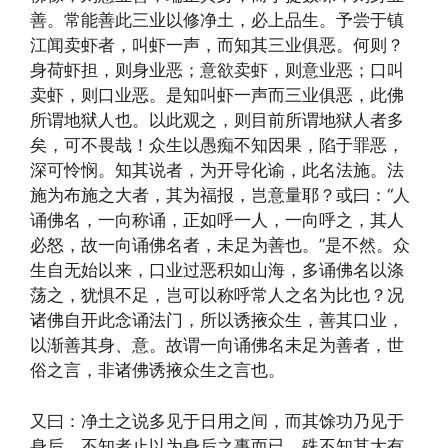
善。常能善此三业以修净土，必上品生。予尝于镇
江闻卖虾者，叫虾一声，而知其三业俱恶。何则？
身荷虾担，则身业恶；意欲卖虾，则意业恶；口叫
卖虾，则口业恶。是知叫虾一声而三业俱恶，此佛
所谓地狱人也。以此观之，则目前所谓地狱人者多
矣，可不畏哉！众生以愚痴不知因果，陷于罪恶，
深可怜悯。知其说者，为开导化谕，此名法施。法
施为布施之大者，其为福报，岂意量耶？或曰：“人
诵佛名，一向称诵，正如呼一人，一向呼之，其人
必怒，故一向诵佛名者，未足为善也。”是不然。众
生自无始以来，口业过恶积如山海，多诵佛名以涤
荡之，犹惧不足，岂可以称呼常人之名为比也？况
诸佛自开此念诵法门，所以诱掖众生，善其口业，
以渐善其身、意。故谓一向诵佛名未足为善者，世
俗之言，非诸佛诱掖众生之言也。
又曰：净土之说多见于日用之间，而其馀功乃见于
身后，不知者止以为身后之事而已，殊不知其大有