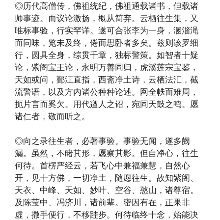
◎历代高僧传，佛祖统纪，佛祖通载诸书，但载诸
师事迹。而议论激扬，概从简弃。云栖往生集，又
唯标事验，行实罕详。遂可合张李为一身，溷淄渑
而同味，览未及终，倦而思卧者多矣。兹则该罗细
行，圆具全身，综贯千章，独标警策。如智者十疑
论，紫阁宝王论，永明万善同归，虎溪莲宗宝鉴，
天如或问，鄞江直指，西斋净土诗，云栖法汇，截
流警语，以及方内诸公种种论述。网全帙而难周，
扼片言而奚欠。用代遒人之诏，宛同天鼓之鸣。愿
诸仁者，敬而听之。
◎向之录往生者，必著事验。事验无闻，遂多阙
漏。虽然，不睹其形，愿察其影。但自净心，往生
何待。首楞严经云，若飞心中兼福兼慧，自然心
开，见十方佛，一切净土，随愿往生。故知紫阁、
天衣、中峰、天如、妙叶、空谷、憨山，诸尊宿。
及陈莹中、冯济川，诸前辈。密因有在，正果非
虚，撒手便行，不移跬步。何待临终十念，始能决