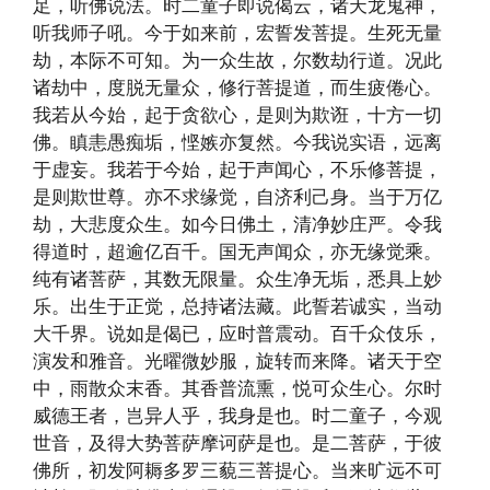
足，听佛说法。时二童子即说偈云，诸天龙鬼神，
听我师子吼。今于如来前，宏誓发菩提。生死无量
劫，本际不可知。为一众生故，尔数劫行道。况此
诸劫中，度脱无量众，修行菩提道，而生疲倦心。
我若从今始，起于贪欲心，是则为欺诳，十方一切
佛。瞋恚愚痴垢，悭嫉亦复然。今我说实语，远离
于虚妄。我若于今始，起于声闻心，不乐修菩提，
是则欺世尊。亦不求缘觉，自济利己身。当于万亿
劫，大悲度众生。如今日佛土，清净妙庄严。令我
得道时，超逾亿百千。国无声闻众，亦无缘觉乘。
纯有诸菩萨，其数无限量。众生净无垢，悉具上妙
乐。出生于正觉，总持诸法藏。此誓若诚实，当动
大千界。说如是偈已，应时普震动。百千众伎乐，
演发和雅音。光曜微妙服，旋转而来降。诸天于空
中，雨散众末香。其香普流熏，悦可众生心。尔时
威德王者，岂异人乎，我身是也。时二童子，今观
世音，及得大势菩萨摩诃萨是也。是二菩萨，于彼
佛所，初发阿耨多罗三藐三菩提心。当来旷远不可