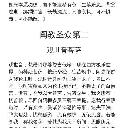
如来本愿功德，而不能发希有心，生慕乐想。背父
逃逝，踯躅穷途，长劫漂流，莫能哀救。可不惧
哉，可不勖哉。】
阐教圣众第二
观世音菩萨
观世音，梵语阿那婆娄吉低输，现在西方极乐世
界，为补处菩萨。按悲华经，往昔劫中，阿弥陀佛
为转轮王时，观世音菩萨为王第一太子，名曰不
眴。尔时宝藏如来为轮王授记已。不眴太子前白佛
言，世尊，今我以大音声，告诸众生，我之所有一
切善根，尽回向阿耨多罗三藐三菩提。愿我行菩萨
道时，若有众生，受诸苦恼恐怖等事，退失正法，
堕大暗处，忧愁孤穷，无有救护，无依无舍。若能
念我，称我名字，若其为我天耳所闻，天眼所见，