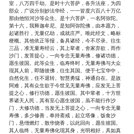
室，八万四千劫。是时十六菩萨，各升法座，为四
部众，广说分别妙法华经，一一皆度六百八十万亿
那由他恒河沙等众生。是十六菩萨，一名阿弥陀。
第十六，我释迦牟尼。是知阿弥陀佛，由本愿力，
起诸胜行，无量亿劫，成就庄严。唯此经文，略标
梗概。其他依正等报，备具诸经，今不尽录。往生
三品，准无量寿经云，其上辈者，舍家弃欲，而作
沙门，发菩提心，一向专念无量寿佛，修诸功德，
愿生彼国。此等众生，临寿终时，无量寿佛与大众
现其人前，即随彼佛，往生其国。便于七宝华中，
自然化生，住不退转。智慧勇猛，神通自在。是故
阿难，其有众生欲于今世见无量寿佛，应发无上菩
提之心，修行功德，愿生彼国。其中辈者，十方世
界诸天人民，其有至心愿生彼国，虽不能行作沙
门，大修功德，当发无上菩提之心，一向专念无量
寿佛，多少修善，奉持斋戒，起立塔像，饭食沙
门，悬缯燃灯，散华烧香，以此回向，愿生彼国。
其人临终，无量寿佛化现其身，光明相好，具如真