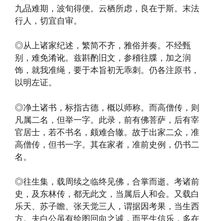
九品难期，波旬得便。云栖所虑，良在于斯。末法
行人，切宜自审。
◎从上诸家纪述，繁简不齐，雅俗并奏。不经甄
别，难免淆讹。兹斟酌旧文，参稽往牒，加之润
饰，就我准绳，要于本旨初无乖刺。仍各注原书，
以明左证。
◎净土诸书，标指古德，概以师称。而高僧传，则
凡属二名，但举一字。此录，前有佛菩萨，后有宰
官居士，若不书名，颇难合辙。故于出家二众，准
高僧传，但书一字。其在家者，准前史例，仍书二
名。
◎往生集，载周续之临终见佛，合掌而逝。考诸前
史，及东林传，都无此文，当属后人和会。又载白
乐天、苏子瞻、张天觉三人，谓据因考果，当生西
方。夫白公虽有绘图回向之诚，而平生信乐，多在