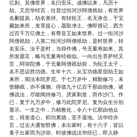
亿刹。其佛世界，名曰安乐。成佛以来，凡历十
劫。又悲华经言，往昔过恒河沙阿僧祇劫，有世界
名删提岚，劫名善持。有转轮王，名无诤念，于宝
藏如来所，发菩提心，愿取净土。佛即授记，西方
过百千万亿佛土，有尊音王如来世界。过一恒河沙
阿僧祇劫，入第二恒河沙阿僧祇劫，是时世界，转
名安乐。汝于是时，当得作佛，号无量寿如来。其
所发愿言，略与无量寿经相似。一向出生菩萨经又
言，阿弥陀佛，于无量阿僧祇劫前，为轮王太子，
名不思议胜功德。生年十六，从宝功德星宿劫王如
来所，闻法本陀罗尼。于七万岁中，精勤修习，未
曾睡眠，亦不偃侧。得值九十亿百千那由他佛。诸
佛说法，尽能闻持修习。厌家剃发，而作沙门。作
已，复于九万岁中，修习此陀罗尼。复为众生分别
显示。一生之中，力精教化，令八十亿那由他众
生，得发道心。积功累德，至不退地。法华经亦
言，过去大通智胜佛，未出家时，有十六子，皆以
童子出家而为沙弥。时彼佛说法华经已，即入静