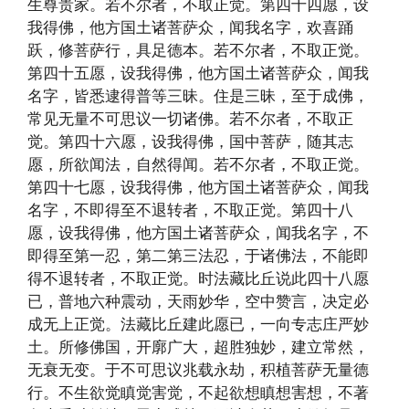
生尊贵家。若不尔者，不取正觉。第四十四愿，设
我得佛，他方国土诸菩萨众，闻我名字，欢喜踊
跃，修菩萨行，具足德本。若不尔者，不取正觉。
第四十五愿，设我得佛，他方国土诸菩萨众，闻我
名字，皆悉逮得普等三昧。住是三昧，至于成佛，
常见无量不可思议一切诸佛。若不尔者，不取正
觉。第四十六愿，设我得佛，国中菩萨，随其志
愿，所欲闻法，自然得闻。若不尔者，不取正觉。
第四十七愿，设我得佛，他方国土诸菩萨众，闻我
名字，不即得至不退转者，不取正觉。第四十八
愿，设我得佛，他方国土诸菩萨众，闻我名字，不
即得至第一忍，第二第三法忍，于诸佛法，不能即
得不退转者，不取正觉。时法藏比丘说此四十八愿
已，普地六种震动，天雨妙华，空中赞言，决定必
成无上正觉。法藏比丘建此愿已，一向专志庄严妙
土。所修佛国，开廓广大，超胜独妙，建立常然，
无衰无变。于不可思议兆载永劫，积植菩萨无量德
行。不生欲觉瞋觉害觉，不起欲想瞋想害想，不著