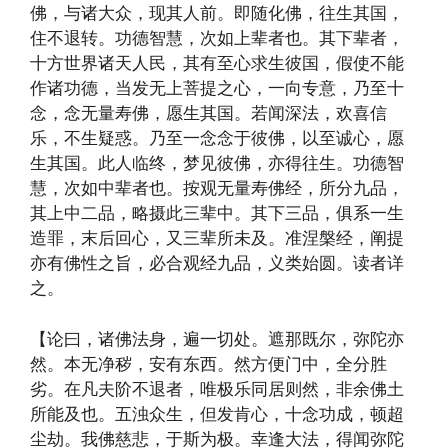
佛，与诸大众，现其人前。即随化佛，往生其国，
住不退转。功德智慧，次如上辈者也。其下辈者，
十方世界诸天人民，其有至心求生彼国，假使不能
作诸功德，当发无上菩提之心，一向专意，乃至十
念，念无量寿佛，愿生其国。若闻深法，欢喜信
乐，不生疑惑。乃至一念念于彼佛，以至诚心，愿
生其国。此人临终，梦见彼佛，亦得往生。功德智
慧，次如中辈者也。按观无量寿佛经，所分九品，
其上中二品，略摄此三辈中。其下三品，俱系一生
造罪，末后回心，又三辈所未及。准涅槃经，阐提
亦有佛性之旨，必合观经九品，义类始圆。读者详
之。
【论曰，诸佛法身，遍一切处。遮那既尔，弥陀亦
然。本无净秽，安有东西。然方便门中，全分胜
劣。在凡夫阶不退者，唯极乐同居则然，非余佛土
所能及也。五浊众生，但发肯心，十念功成，顿超
尘劫。我佛慈悲，于斯为极。幸逢大法，得闻弥陀