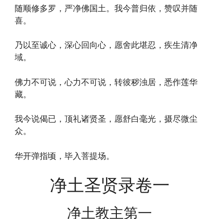
随顺修多罗，严净佛国土。我今普归依，赞叹并随
喜。
乃以至诚心，深心回向心，愿舍此堪忍，疾生清净
域。
佛力不可说，心力不可说，转彼秽浊居，悉作莲华
藏。
我今说偈已，顶礼诸贤圣，愿舒白毫光，摄尽微尘
众。
华开弹指顷，毕入菩提场。
净土圣贤录卷一
净土教主第一