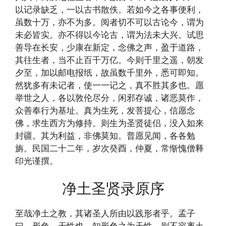
以记录缺乏，一以古书散佚。若如今之各事便利，
虽数十万，亦不为多。阅者切不可以古论今，谓为
未必皆实。亦不得以今论古，谓为法未大兴。试思
善导在长安，少康在新定，念佛之声，盈于道路，
其往生者，当不止百千万亿。今则千里之遥，朝发
夕至，加以邮电报纸，故虽数千里外，悉可即知。
然犹多有未记者，使一一记之，真不胜其多也。愿
举世之人，各以敦伦尽分，闲邪存诚，诸恶莫作，
众善奉行为基址。真为生死，发菩提心，信愿念
佛，求生西方为修持。则生为圣贤徒侣，没入如来
封疆。其为利益，非佛莫知。普愿见闻，各各勉
旃。民国二十二年，岁次癸酉，仲夏，常惭愧僧释
印光谨撰。
净土圣贤录原序
至哉净土之教，其诸圣人所由以践形者乎。孟子