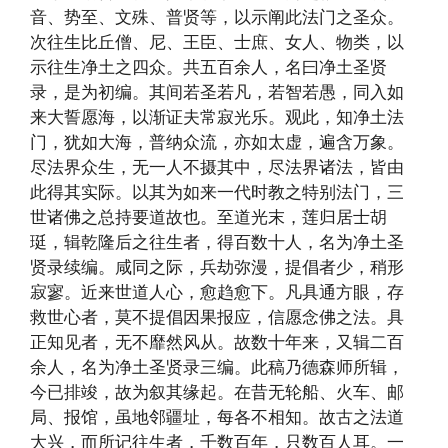
音、势至、文殊、普贤等，以示阐此法门之圣众。
次往生比丘僧、尼、王臣、士庶、女人、物类，以
示往生净土之四众。共五百余人，名曰净土圣贤
录，是为初编。其间若圣若凡，若智若愚，同入如
来大誓愿海，以渐证夫常寂光乐。观此，知净土法
门，犹如大海，普纳众流，亦如太虚，遍含万象。
尽法界众生，无一人不摄其中，尽法界诸法，皆由
此得其实际。以其为如来一代时教之特别法门，三
世诸佛之总持要道故也。至道光末，莲归居士胡
珽，辑乾隆后之往生者，得百数十人，名为净土圣
贤录续编。咸同之际，兵劫弥漫，提倡者少，稍形
寂寥。近来世道人心，愈趋愈下。凡具通方眼，存
救世心者，莫不提倡因果报应，信愿念佛之法。具
正知见者，无不靡然风从。故数十年来，又辑二百
余人，名为净土圣贤录三编。此稿乃德森师所辑，
今已排竣，故为叙其缘起。在昔无轮船、火车、邮
局、报馆，虽地邻疆址，每各不相知。故古之法道
大兴，而所记往生者，千数百年，只数百人耳。一