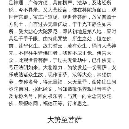
足神通，广修方便，具如楞严、法华，及诸经所
说，今不具录。又大悲经言，佛在补陀落伽山，观
世音宫殿，宝庄严道场。观世音菩萨，放光普照十
方刹土，自言过去无量亿劫，于千光王静住如来
所，受大悲心大陀罗尼，即从初地超第八地，应时
具足千手千眼。由持此咒故，所生之处，恒在佛
前，莲华化生。故其誓云，若有众生，诵持大悲神
咒，不得往生诸佛国者，我誓不成正觉。佛告大
众，此观世音菩萨，于过去无量劫中，已作佛竟，
号正法明如来。大悲愿力，为欲发起一切菩萨，安
乐成熟诸众生故，现作菩萨。汝等大众，常须供
养，专称名号，得无量福，灭无量罪，命终往生阿
弥陀佛国。据此经文，当知恭敬供养观世音菩萨，
及专称名号，回向极乐者，与其一向专念阿弥陀
佛，果报略同，福德正等。行者思之。
大势至菩萨