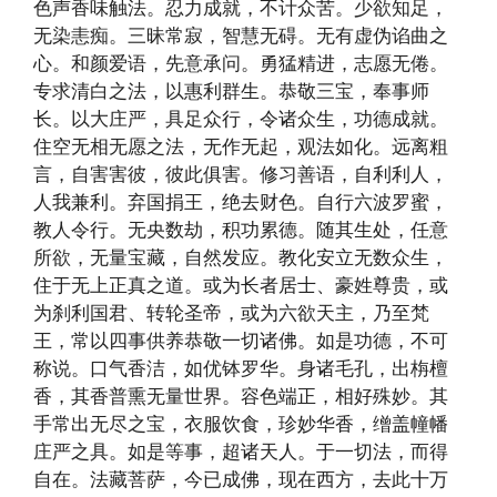
色声香味触法。忍力成就，不计众苦。少欲知足，
无染恚痴。三昧常寂，智慧无碍。无有虚伪谄曲之
心。和颜爱语，先意承问。勇猛精进，志愿无倦。
专求清白之法，以惠利群生。恭敬三宝，奉事师
长。以大庄严，具足众行，令诸众生，功德成就。
住空无相无愿之法，无作无起，观法如化。远离粗
言，自害害彼，彼此俱害。修习善语，自利利人，
人我兼利。弃国捐王，绝去财色。自行六波罗蜜，
教人令行。无央数劫，积功累德。随其生处，任意
所欲，无量宝藏，自然发应。教化安立无数众生，
住于无上正真之道。或为长者居士、豪姓尊贵，或
为刹利国君、转轮圣帝，或为六欲天主，乃至梵
王，常以四事供养恭敬一切诸佛。如是功德，不可
称说。口气香洁，如优钵罗华。身诸毛孔，出栴檀
香，其香普熏无量世界。容色端正，相好殊妙。其
手常出无尽之宝，衣服饮食，珍妙华香，缯盖幢幡
庄严之具。如是等事，超诸天人。于一切法，而得
自在。法藏菩萨，今已成佛，现在西方，去此十万