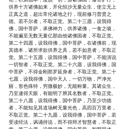
供养十方诸佛如来，开化恒沙无量众生，使立无上
正真之道，超出常伦诸地之行，现前修习普贤之
德。若不尔者，不取正觉。第二十三愿，设我得
佛，国中菩萨，承佛神力，供养诸佛，一食之顷，
不能遍至无数无量亿那由他诸佛国者，不取正觉。
第二十四愿，设我得佛，国中菩萨，在诸佛前，现
其德本，诸所求欲供养之具，若不如意者，不取正
觉。第二十五愿，设我得佛，国中菩萨，不能演说
一切智者，不取正觉。第二十六愿，设我得佛，国
中菩萨，不得金刚那罗延身者，不取正觉。第二十
七愿，设我得佛，国中天人，一切万物，严净光
丽，形色殊特，穷微极妙，无能称量。其诸众生，
乃至逮得天眼，有能明了辨其名数者，不取正觉。
第二十八愿，设我得佛，国中菩萨，乃至少功德
者，不能知见其道场树无量光色，高四百万里者，
不取正觉。第二十九愿，设我得佛，国中菩萨，若
受读经法，讽诵持说，而不得辩才智慧者，不取正