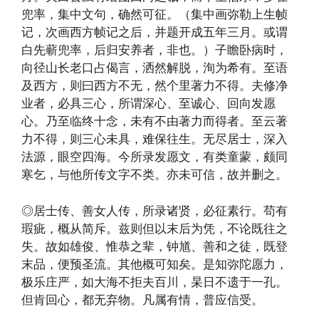
兜率，集中文句，确然可征。（集中画弥勒上生帧
记，次画西方帧记之后，并题开成五年三月。或谓
白先蕲兜率，后归安养者，非也。）子瞻卧病时，
向径山长老口占偈言，洒然解脱，洵为希有。至语
及西方，则曰西方不无，然个里著力不得。夫修净
业者，必具三心，所谓深心、至诚心、回向发愿
心。乃至临终十念，未有不由著力而得者。至云著
力不得，则三心未具，难保往生。无尽居士，深入
法源，眼空四海。今所录发愿文，有类童蒙，颇同
寒乞，与他所传文字不类。亦未可信，故并删之。
◎居士传、善女人传，所录诸贤，必征素行。苟有
瑕疵，概从简斥。兹则但以末后为凭，不论既往之
失。故如雄俊、惟恭之辈，钟馗、善和之徒，既登
末品，便预圣流。其他概可知矣。是知弥陀愿力，
极乐庄严，如大海不拒夫百川，杲日不遗于一孔。
但肯回心，都无弃物。凡属有情，普应信受。