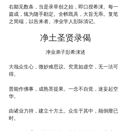
右鄙见数条，当是录草创之始，即口授希涑。每一
篇成，辄为随手勘定。全帙既具，大旨无乖。复笔
之简端，以告来者。净业学人彭际清记。
净土圣贤录偈
净业弟子彭希涑述
大哉众生心，微妙难思议。究竟如虚空，无一法可
得。
普能作佛事，成熟菩提果。一念不自觉，迷妄起空
华。
由诸业力持，建立十方土。众生于其中，颠倒靡已
时。