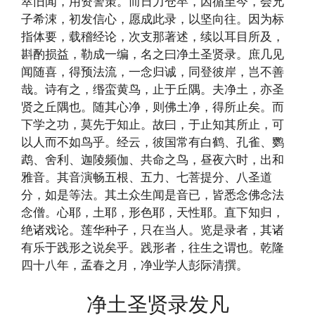
萃旧闻，用资警策。而日力仓卒，因循至今，会兄
子希涑，初发信心，愿成此录，以坚向往。因为标
指体要，载稽经论，次支那著述，续以耳目所及，
斟酌损益，勒成一编，名之曰净土圣贤录。庶几见
闻随喜，得预法流，一念归诚，同登彼岸，岂不善
哉。诗有之，缗蛮黄鸟，止于丘隅。夫净土，亦圣
贤之丘隅也。随其心净，则佛土净，得所止矣。而
下学之功，莫先于知止。故曰，于止知其所止，可
以人而不如鸟乎。经云，彼国常有白鹤、孔雀、鹦
鹉、舍利、迦陵频伽、共命之鸟，昼夜六时，出和
雅音。其音演畅五根、五力、七菩提分、八圣道
分，如是等法。其土众生闻是音已，皆悉念佛念法
念僧。心耶，土耶，形色耶，天性耶。直下知归，
绝诸戏论。莲华种子，只在当人。览是录者，其诸
有乐于践形之说矣乎。践形者，往生之谓也。乾隆
四十八年，孟春之月，净业学人彭际清撰。
净土圣贤录发凡