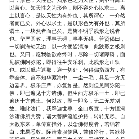
曰，形色，天性也。知形色之为天性，则不容离土
以言心。知天性之为形色，则不容外心以求土。离
土以言心，是以天性为有外也，其所谓心，一介然
者而已矣。外心以求土，是以形色为有外也，其所
谓土，一块然者而已矣。是皆不明乎践形之说者
也。华严圆教，理事无碍，事事无碍。普贤偈曰，
一切刹海劫无边，以一方便皆清净。此践形之极则
也。又曰，愿我临欲命终时，尽除一切诸障碍，面
见彼佛阿弥陀，即得往生安乐刹。此践形之正轨
也。或以毗卢遮那，遍一切处，何得偏指西方，有
乖全体。曾不知华藏海中，一尘一毛，具足十方无
边器界。极乐庄严，亦复如是。然则但见阿弥陀一
佛，即已遍见十方诸佛。但生西方极乐一土，即已
遍历十方佛土。何以故，即一即多，无二无差别
故。唯此法门，我释迦世尊，金口所宣，十方恒河
沙诸佛所共赞，诸大菩萨流通护持，转转无尽。自
大教东来，单传直指外，以念佛得度者，若缁若
白，未易悉数。际清素服儒风，兼修净行，常欲荟