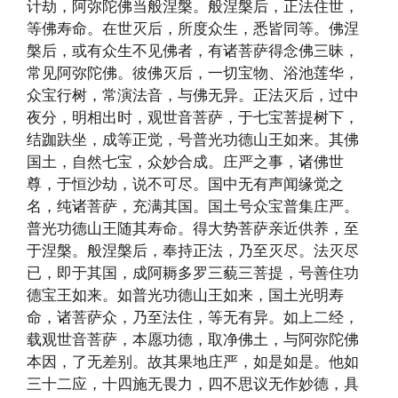
计劫，阿弥陀佛当般涅槃。般涅槃后，正法住世，
等佛寿命。在世灭后，所度众生，悉皆同等。佛涅
槃后，或有众生不见佛者，有诸菩萨得念佛三昧，
常见阿弥陀佛。彼佛灭后，一切宝物、浴池莲华，
众宝行树，常演法音，与佛无异。正法灭后，过中
夜分，明相出时，观世音菩萨，于七宝菩提树下，
结跏趺坐，成等正觉，号普光功德山王如来。其佛
国土，自然七宝，众妙合成。庄严之事，诸佛世
尊，于恒沙劫，说不可尽。国中无有声闻缘觉之
名，纯诸菩萨，充满其国。国土号众宝普集庄严。
普光功德山王随其寿命。得大势菩萨亲近供养，至
于涅槃。般涅槃后，奉持正法，乃至灭尽。法灭尽
已，即于其国，成阿耨多罗三藐三菩提，号善住功
德宝王如来。如普光功德山王如来，国土光明寿
命，诸菩萨众，乃至法住，等无有异。如上二经，
载观世音菩萨，本愿功德，取净佛土，与阿弥陀佛
本因，了无差别。故其果地庄严，如是如是。他如
三十二应，十四施无畏力，四不思议无作妙德，具