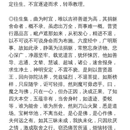
定往生。不宜逐迹而求，转乖教理。
◎往生集，曲为时宜，唯以吉祥善逝为高，其捐躯
舍命者，概不录。虽虑出万全，而事难一概。普贤
行愿品言，毗卢遮那如来，从初发心，精进不退，
以不可说不可说身命而为布施。六度经中，广明斯
事。故如此录，静蔼为法捐躯，常愍忘身济物。悲
心深广，净愿坚牢。载览遗言，犹怀悚厉。他如善
导、志通、文辇、慧诚、超城，诸公，速舍报身，
求生净土，神明安定，不震不挠。是则以普贤愿
王，回向弥陀法界，凭兹猛烈，不退菩提。如斯榜
样，只应随学，讵可轻排。然则魔可毋虑乎。曰，
魔之与佛，只在一心，但办正因，决成正果。了知
四大本空，五蕴非有，当舍身时，如遗迹、委蜕
等，谁为能舍，谁为所舍。然则刀山火聚，悉是道
场。宝树华池，不离当处。是心是佛，是心作佛，
夫何远之有。如其三昧未成，我执未化，只因欣厌
之情，激成取舍之行。窃恐痛苦所逼，烦恼转强，