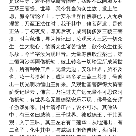
是众生等，若不得免斯苦恼者，我终不成阿耨多罗
三藐三菩提。世尊，我今复当为众生故，发上胜
愿。愿令转轮圣王，于安乐世界作佛事已，入无余
涅槃，乃至正法住时，我于其中，修菩萨道，是佛
正法，于初夜灭，即其后夜，成阿耨多罗三藐三菩
提。时宝藏佛，寻为授记曰，汝观天人三恶一切众
生，生大悲心，欲断众生诸苦恼故，欲令众生住安
乐故，今当字汝为观世音。无量寿佛般涅槃已，第
二恒河沙等阿僧祇劫，彼土转名一切珍宝所成就世
界，所有种种庄严，无量无边，安乐世界，所不及
也。汝于菩提树下，成阿耨多罗三藐三菩提，号遍
出一切光明功德山王如来。又观世音菩萨得大势菩
萨受记经云，佛言，乃往过去广远无量不可思议阿
僧祇劫，有世界名无量德聚安乐示现，佛号金光师
子游戏如来。国土清净庄严，说不可尽。其佛法
中，有王名曰威德，王千世界。彼威德王，于其园
观，入于三昧。其王左右有二莲华，从地涌出，有
二童子，化生其中，与威德王俱诣佛所，头面礼