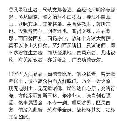
◎凡录往生者，只载支那著述。至经论所明净教缘
起，多从阙略。譬之治河不由积石，导江不自岷
山，既昧其原，其流将壅。兹首标教主，著所宗
也。次观音势至，明有辅也。普贤文殊，左右遮
那，而同赞西方，同扬净业。故知十方诸大菩萨，
莫不以净土为归矣。至如西天诸祖，及诸论师，即
不尽著往生之验，而既登果地，岂局东西。凡诸议
论，有关斯教者，亦并著之，广资劝诱云尔。
◎华严入法界品，如德云比丘、解脱长者、鞞瑟胝
罗居士，俱不离念佛而入解脱门。乃至一念之顷，
现无边刹土，见无量诸佛。斯唯达自心原，穷诸行
海，方能亲证如斯三昧。修净业人，决当刳心顶
受。然事属通途，不专一刹。理周沙界，匪局西
方。倘滥入此编，恐有乖全例。故概略其文，独标
其义如此。