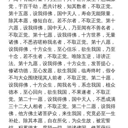
觉，于百千劫，悉共计校，知其数者，不取正觉。
第十五愿，设我得佛，国中天人，寿命无能限量，
除其本愿，修短自在。若不尔者，不取正觉。第十
六愿，设我得佛，国中天人，乃至闻有不善名者，
不取正觉。第十七愿，设我得佛，十方世界，无量
诸佛，不悉咨嗟称我名者，不取正觉。第十八愿，
设我得佛，十方众生，至心信乐，欲生我国，乃至
十念，若不生者，不取正觉。唯除五逆，诽谤正
法。第十九愿，设我得佛，十方众生，发菩提心，
修诸功德，至心发愿，欲生我国，临寿终时，假令
不与大众围绕现其人前者，不取正觉。第二十愿，
设我得佛，十方众生，闻我名号，系念我国，植众
德本，至心回向，欲生我国，不果遂者，不取正
觉。第二十一愿，设我得佛，国中天人，不悉成满
三十二大人相者，不取正觉。第二十二愿，设我得
佛，他方佛土诸菩萨众，来生我国，究竟必至一生
补处。除其本愿，自在所化，为众生故，被宏誓
铠，积累德本，度脱一切，游诸佛国，修菩萨行，