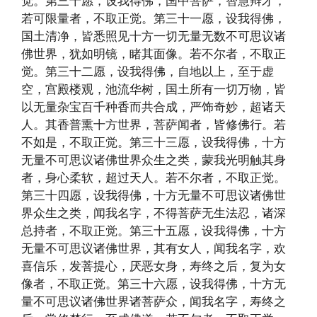
觉。第三十愿，设我得佛，国中菩萨，智慧辩才，
若可限量者，不取正觉。第三十一愿，设我得佛，
国土清净，皆悉照见十方一切无量无数不可思议诸
佛世界，犹如明镜，睹其面像。若不尔者，不取正
觉。第三十二愿，设我得佛，自地以上，至于虚
空，宫殿楼观，池流华树，国土所有一切万物，皆
以无量杂宝百千种香而共合成，严饰奇妙，超诸天
人。其香普熏十方世界，菩萨闻者，皆修佛行。若
不如是，不取正觉。第三十三愿，设我得佛，十方
无量不可思议诸佛世界众生之类，蒙我光明触其身
者，身心柔软，超过天人。若不尔者，不取正觉。
第三十四愿，设我得佛，十方无量不可思议诸佛世
界众生之类，闻我名字，不得菩萨无生法忍，诸深
总持者，不取正觉。第三十五愿，设我得佛，十方
无量不可思议诸佛世界，其有女人，闻我名字，欢
喜信乐，发菩提心，厌恶女身，寿终之后，复为女
像者，不取正觉。第三十六愿，设我得佛，十方无
量不可思议诸佛世界诸菩萨众，闻我名字，寿终之