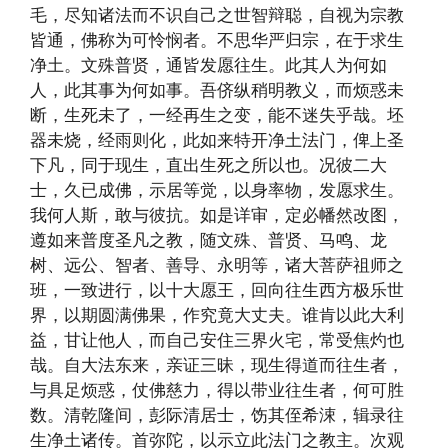
毛，尽知诸法而不识自己之世智辩聪，自视为宗教
皆通，佛称为可怜悯者。不思华严归宗，在于求生
净土。文殊普贤，通皆发愿往生。此其人为何如
人，此其事为何如事。吾侪纵稍明教义，而烦惑未
断，生死未了，一经再生之变，能不迷失乎哉。坯
器未烧，经雨则化，此如来特开净土法门，俾上圣
下凡，同于现生，直出生死之所以也。况彼二大
士，久已成佛，示居等觉，以身率物，发愿求生。
我何人斯，敢与彼抗。如是详审，定必幡然改图，
遵如来普度圣凡之教，随文殊、普贤、马鸣、龙
树、远公、智者、善导、永明等，诸大菩萨祖师之
班，一致进行，以十大愿王，回向往生西方极乐世
界，以期圆满佛果，作究竟大丈夫。谁肯以此大利
益，甘让他人，而自己安住三界火宅，常受焦灼也
哉。自大法东来，亲证三昧，现生得道而往生者，
与具足烦惑，仗佛慈力，得以带业往生者，何可胜
数。清乾隆间，彭际清居士，饬其侄希涑，辑录往
生净土诸传。首弥陀，以示立此法门之教主。次观