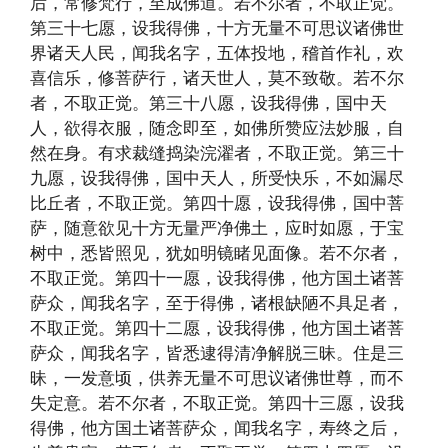
后，常修梵行，至成佛道。若不尔者，不取正觉。
第三十七愿，设我得佛，十方无量不可思议诸佛世
界诸天人民，闻我名字，五体投地，稽首作礼，欢
喜信乐，修菩萨行，诸天世人，莫不致敬。若不尔
者，不取正觉。第三十八愿，设我得佛，国中天
人，欲得衣服，随念即至，如佛所赞应法妙服，自
然在身。有求裁缝捣染浣濯者，不取正觉。第三十
九愿，设我得佛，国中天人，所受快乐，不如漏尽
比丘者，不取正觉。第四十愿，设我得佛，国中菩
萨，随意欲见十方无量严净佛土，应时如愿，于宝
树中，悉皆照见，犹如明镜睹见面像。若不尔者，
不取正觉。第四十一愿，设我得佛，他方国土诸菩
萨众，闻我名字，至于得佛，诸根缺陋不具足者，
不取正觉。第四十二愿，设我得佛，他方国土诸菩
萨众，闻我名字，皆悉逮得清净解脱三昧。住是三
昧，一发意顷，供养无量不可思议诸佛世尊，而不
失定意。若不尔者，不取正觉。第四十三愿，设我
得佛，他方国土诸菩萨众，闻我名字，寿终之后，