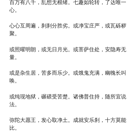
百万有八千，乱想无根绪。七趣如轮转，了达唯一
心。
心心互周遍，刹刹分胜劣。或净宝庄严，或瓦砾秽
聚。
或照曜明朗，或无日月光。或菩萨住处，安隐寿无
量。
或是杂生居，苦多而乐少。或饿鬼充满，幽魄长叫
唤。
或纯现地狱，碾碨受苦楚。诸佛普住持，随所宜说
法。
弥陀大愿王，发心取净土。成就安乐刹，十方莫能
比。