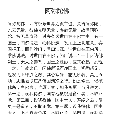
阿弥陀佛
阿弥陀佛，西方极乐世界之教主也。梵语阿弥陀，
此云无量。彼佛光明无量，寿命无量，故号阿弥
陀。按无量寿经，过去久远世自在王佛世中，有一
国王，闻佛说法，心怀悦豫，发无上正真道意。弃
国捐王，而作沙门，号曰法藏。诣世自在王佛所，
求佛说法。时世自在王佛，为广说二百一十亿诸佛
刹土，天人之善恶，国土之粗妙，应其心愿，悉现
与之。时彼比丘，闻佛所说严净国土，皆悉睹见。
起发无上殊胜之愿。其心寂静，志无所著。具足五
劫，思惟摄取庄严佛国清净之行。如是修已，诣彼
佛所，白佛言，唯愿听察，如我所愿，当具说之。
第一愿，设我得佛，国有地狱饿鬼畜生者，不取正
觉。第二愿，设我得佛，国中天人，寿终之后，复
更三恶道者，不取正觉。第三愿，设我得佛，国中
天人，不悉真金色者，不取正觉。第四愿，设我得