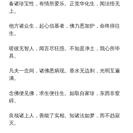
备诸珍宝性，有情所爱乐。正觉华化生，闻法悟无
上。
他方诸众生，起心信慕者，佛力悉加护，命终得往
生。
嗟彼无智人，闻言尽狂惑。不知是净土，我心所毕
具。
凡夫一念间，诸佛悉炳现。香水无边刹，光明互遍
满。
念佛便见佛，求生便往生。如取自家珍，东西非窒
碍。
良哉诸上人，善能了实相。知诸法如梦，而不趋寂
灭。