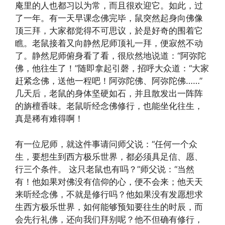
庵里的人也都习以为常，而且很欢迎它。如此，过
了一年。有一天早课念佛完毕，鼠突然起身向佛像
顶三拜，大家都觉得不可思议，於是好奇的围着它
瞧。老鼠接着又向静然尼师顶礼一拜，便寂然不动
了。静然尼师俯身看了看，很欣然地说道：“阿弥陀
佛，他往生了！”随即拿起引磬，招呼大众道：“大家
赶紧念佛，送他一程吧！阿弥陀佛、阿弥陀佛……”
几天后，老鼠的身体坚硬如石，并且散发出一阵阵
的旃檀香味。老鼠听经念佛修行，也能坐化往生，
真是稀有难得啊！
有一位尼师，就这件事请问师父说：“任何一个众
生，要想生到西方极乐世界，都必须具足信、愿、
行三个条件。 这只老鼠也有吗？”师父说：“当然
有！他如果对佛没有信仰的心，便不会来；他天天
来听经念佛，不就是修行吗？他如果没有发愿想求
生西方极乐世界，如何能够预知要往生的时辰，而
会先行礼佛，还向我们拜别呢？他不但确有修行，