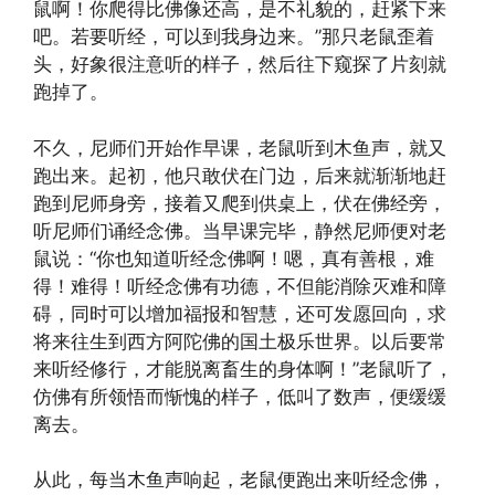
鼠啊！你爬得比佛像还高，是不礼貌的，赶紧下来
吧。若要听经，可以到我身边来。”那只老鼠歪着
头，好象很注意听的样子，然后往下窥探了片刻就
跑掉了。
不久，尼师们开始作早课，老鼠听到木鱼声，就又
跑出来。起初，他只敢伏在门边，后来就渐渐地赶
跑到尼师身旁，接着又爬到供桌上，伏在佛经旁，
听尼师们诵经念佛。当早课完毕，静然尼师便对老
鼠说：“你也知道听经念佛啊！嗯，真有善根，难
得！难得！听经念佛有功德，不但能消除灭难和障
碍，同时可以增加福报和智慧，还可发愿回向，求
将来往生到西方阿陀佛的国土极乐世界。以后要常
来听经修行，才能脱离畜生的身体啊！”老鼠听了，
仿佛有所领悟而惭愧的样子，低叫了数声，便缓缓
离去。
从此，每当木鱼声响起，老鼠便跑出来听经念佛，