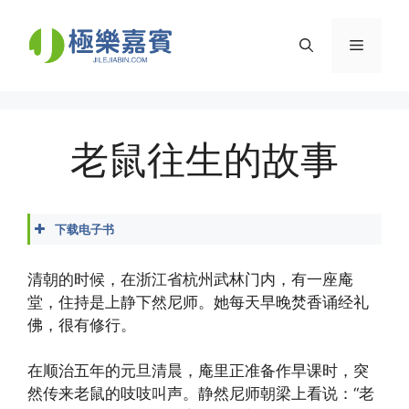
Skip
to
Menu
content
老鼠往生的故事
下载电子书
大虚法师 - 关于念佛的传奇故事.docx
大虚法师 - 关于念佛的传奇故事.epub
清朝的时候，在浙江省杭州武林门内，有一座庵
大虚法师 - 关于念佛的传奇故事.mobi
堂，住持是上静下然尼师。她每天早晚焚香诵经礼
大虚法师 - 关于念佛的传奇故事.pdf
佛，很有修行。
大虚法师 - 关于念佛的传奇故事.txt
在顺治五年的元旦清晨，庵里正准备作早课时，突
然传来老鼠的吱吱叫声。静然尼师朝梁上看说：“老