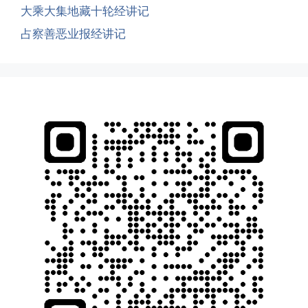
大乘大集地藏十轮经讲记
占察善恶业报经讲记