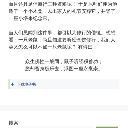
而且还具足信愿行三种资粮呢！”于是尼师们便为他
造了一个小木龛，以出家人的礼节安葬它，并竖了
一座小塔来纪念它。
当人们见闻到这件事，都引以为修行的借镜。想想
看：一只老鼠，尚且知道要听经念佛修行，我们人
类又怎么可以不如一只老鼠呢？ 有诗曰：
众生佛性一般同，鼠子听经积善功；
脱却畜身极乐去，浮图一座永褒崇。
下载电子书
大虚法师 - 关于念佛的传奇故事.docx
大虚法师 - 关于念佛的传奇故事.epub
大虚法师 - 关于念佛的传奇故事.mobi
大虚法师 - 关于念佛的传奇故事.pdf
大虚法师 - 关于念佛的传奇故事.txt
搜索