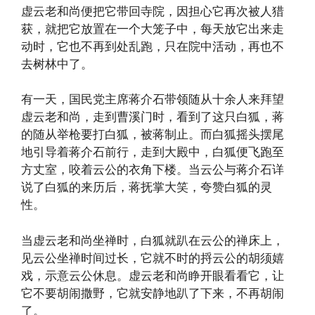
虚云老和尚便把它带回寺院，因担心它再次被人猎
获，就把它放置在一个大笼子中，每天放它出来走
动时，它也不再到处乱跑，只在院中活动，再也不
去树林中了。
有一天，国民党主席蒋介石带领随从十余人来拜望
虚云老和尚，走到曹溪门时，看到了这只白狐，蒋
的随从举枪要打白狐，被蒋制止。而白狐摇头摆尾
地引导着蒋介石前行，走到大殿中，白狐便飞跑至
方丈室，咬着云公的衣角下楼。当云公与蒋介石详
说了白狐的来历后，蒋抚掌大笑，夸赞白狐的灵
性。
当虚云老和尚坐禅时，白狐就趴在云公的禅床上，
见云公坐禅时间过长，它就不时的捋云公的胡须嬉
戏，示意云公休息。虚云老和尚睁开眼看看它，让
它不要胡闹撒野，它就安静地趴了下来，不再胡闹
了。