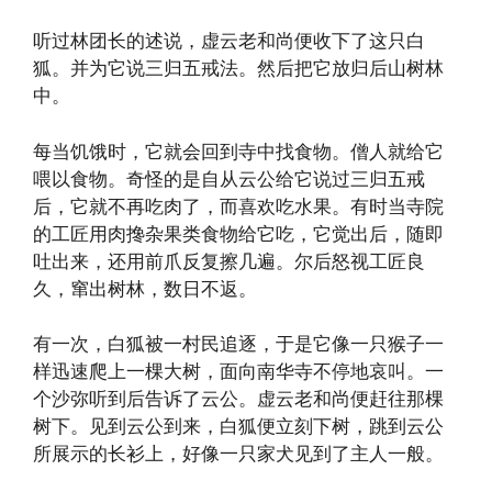
听过林团长的述说，虚云老和尚便收下了这只白
狐。并为它说三归五戒法。然后把它放归后山树林
中。
每当饥饿时，它就会回到寺中找食物。僧人就给它
喂以食物。奇怪的是自从云公给它说过三归五戒
后，它就不再吃肉了，而喜欢吃水果。有时当寺院
的工匠用肉搀杂果类食物给它吃，它觉出后，随即
吐出来，还用前爪反复擦几遍。尔后怒视工匠良
久，窜出树林，数日不返。
有一次，白狐被一村民追逐，于是它像一只猴子一
样迅速爬上一棵大树，面向南华寺不停地哀叫。一
个沙弥听到后告诉了云公。虚云老和尚便赶往那棵
树下。见到云公到来，白狐便立刻下树，跳到云公
所展示的长衫上，好像一只家犬见到了主人一般。