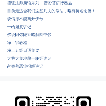
德证法师晨语系列 – 普贤菩萨行愿品
目前最适合我们这些凡夫的修法，唯有持名念佛！
谈信愿不能离开佛号
一函遍复讲记
佛说阿弥陀经略解圆中钞
净土宗教程
净土五经日诵集要
大乘大集地藏十轮经讲记
占察善恶业报经讲记