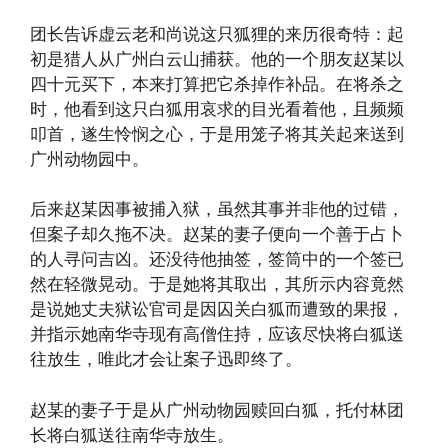
团长告诉虚云老和尚说这只狐狸的来历很奇特：起
初是猎人从广州白云山捕获。他的一个朋友赵某以
四十元买下，本来打算把它杀掉作补品。在将杀之
时，他看到这只白狐用哀求的目光看着他，且频频
叩首，遂生怜悯之心，于是用笼子将其关起来送到
广州动物园中。
后来赵某因事被捕入狱，虽然其事并非他的过错，
但案子却久拖不决。赵某的妻子便向一个善于占卜
的人寻问吉凶。还没待他抽签，签筒中的一个签已
然在轻微晃动。于是她将其取出，其所示内容竟然
是说她丈夫狱讼官司是因囚关白狐而遭致的果报，
并指示她南华寺现有高僧住持，应该尽快将白狐送
往放生，唯此才会让案子迅即终了。
赵某的妻子于是从广州动物园赎回白狐，托付林团
长将白狐送往南华寺放生。