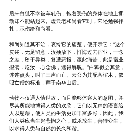
后来白狐不幸被车轧伤，拖着受伤的身体在地上挪
动却不能站起来。虚云老和尚看它时，它还勉强挣
扎，示伤给和尚看。
和尚知道其不治，哀怜它的痛楚，便开示它：“这个
皮袋，无足留意，汝须放下，忏悔过去宿业，一念
之差，堕于异类，复遭恶报，贏此痛苦，此是宿业
报满，愿汝一心念佛，速得解脱。”白狐似会其意，
连连点头，叫了三声而亡。云公为其配备棺木，依
照亡僧的标准，葬于南华山后。
动物不仅通人情世故，而且能够体察人的意图，并
尽其所能地博得人类的欢欣，它们以无声的语言给
人以慰藉，使人类的生活更加丰富多彩，因此，我
们人类应当生起悲悯之心，戒杀放生，善待众生，
以求得人类与自然的长久和谐。