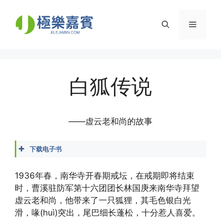
Skip
to
Menu
content
白狐传说
——虚云老和尚的故事
下载电子书
大虚法师 - 关于念佛的传奇故事.docx
大虚法师 - 关于念佛的传奇故事.epub
1936年春，南华寺开春期戒坛，在戒期即将结束
大虚法师 - 关于念佛的传奇故事.mobi
时，曹溪驻防军第十六团团长林国庚来南华寺拜望
大虚法师 - 关于念佛的传奇故事.pdf
虚云老和尚，他带来了一只狐狸，其毛色银白光
大虚法师 - 关于念佛的传奇故事.txt
滑，喙(huì)突出，尾巴细长蓬松，十分惹人喜爱。