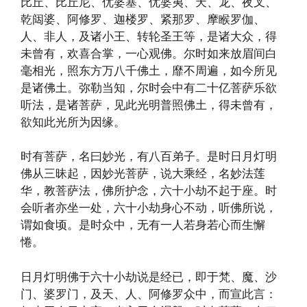
比丘、比丘尼、优婆塞、优婆夷、天、龙、夜叉、
乾闼婆、阿修罗、迦楼罗、紧那罗、摩睺罗伽、
人、非人，及诸小王、转轮圣王等，是诸大众，得
未曾有，欢喜合掌，一心观佛。尔时如来放眉间白
毫相光，照东方万八千佛土，靡不周遍，如今所见
是诸佛土。弥勒当知，尔时会中有二十亿菩萨乐欲
听法，是诸菩萨，见此光明普照佛土，得未曾有，
欲知此光所为因缘。
时有菩萨，名曰妙光，有八百弟子。是时日月灯明
佛从三昧起，因妙光菩萨，说大乘经，名妙法莲
华，教菩萨法，佛所护念，六十小劫不起于座。时
会听者亦坐一处，六十小劫身心不动，听佛所说，
谓如食顷。是时众中，无有一人若身若心而生懈
惓。
日月灯明佛于六十小劫说是经已，即于梵、魔、沙
门、婆罗门，及天、人、阿修罗众中，而宣此言：