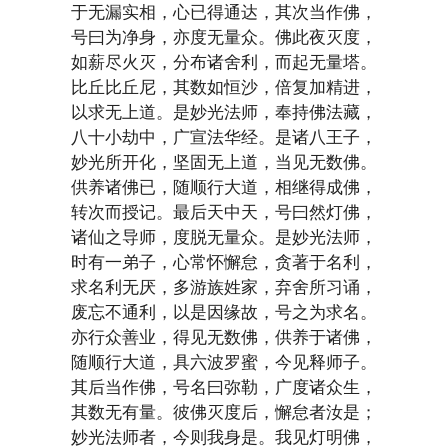
于无漏实相，心已得通达，其次当作佛，
号曰为净身，亦度无量众。佛此夜灭度，
如薪尽火灭，分布诸舍利，而起无量塔。
比丘比丘尼，其数如恒沙，倍复加精进，
以求无上道。是妙光法师，奉持佛法藏，
八十小劫中，广宣法华经。是诸八王子，
妙光所开化，坚固无上道，当见无数佛。
供养诸佛已，随顺行大道，相继得成佛，
转次而授记。最后天中天，号曰然灯佛，
诸仙之导师，度脱无量众。是妙光法师，
时有一弟子，心常怀懈怠，贪著于名利，
求名利无厌，多游族姓家，弃舍所习诵，
废忘不通利，以是因缘故，号之为求名。
亦行众善业，得见无数佛，供养于诸佛，
随顺行大道，具六波罗蜜，今见释师子。
其后当作佛，号名曰弥勒，广度诸众生，
其数无有量。彼佛灭度后，懈怠者汝是；
妙光法师者，今则我身是。我见灯明佛，