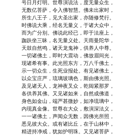
号日月灯明。世尊演说法，度无量众生，
无数亿菩萨，令入佛智慧。佛未出家时，
所生八王子，见大圣出家，亦随修梵行。
时佛说大乘，经名无量义，于诸大众中，
而为广分别。佛说此经已，即于法座上，
跏趺坐三昧，名无量义处。天雨曼陀华，
天鼓自然鸣，诸天龙鬼神，供养人中尊。
一切诸佛土，即时大震动，佛放眉间光，
现诸希有事。此光照东方，万八千佛土，
示一切众生，生死业报处。有见诸佛土，
以众宝庄严，琉璃玻璃色，斯由佛光照。
及见诸天人，龙神夜叉众，乾闼紧那罗，
各供养其佛。又见诸如来，自然成佛道，
身色如金山，端严甚微妙，如净琉璃中，
内现真金像。世尊在大众，敷演深法义，
一一诸佛土，声闻众无数，因佛光所照，
悉见彼大众。或有诸比丘，在于山林中，
精进持净戒，犹如护明珠。又见诸菩萨，