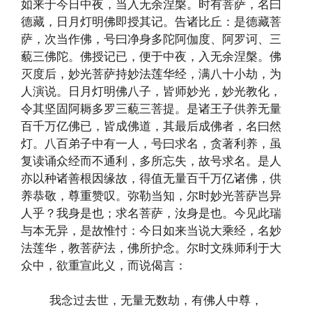
如来于今日中夜，当入无余涅槃。时有菩萨，名曰
德藏，日月灯明佛即授其记。告诸比丘：是德藏菩
萨，次当作佛，号曰净身多陀阿伽度、阿罗诃、三
藐三佛陀。佛授记已，便于中夜，入无余涅槃。佛
灭度后，妙光菩萨持妙法莲华经，满八十小劫，为
人演说。日月灯明佛八子，皆师妙光，妙光教化，
令其坚固阿耨多罗三藐三菩提。是诸王子供养无量
百千万亿佛已，皆成佛道，其最后成佛者，名曰然
灯。八百弟子中有一人，号曰求名，贪著利养，虽
复读诵众经而不通利，多所忘失，故号求名。是人
亦以种诸善根因缘故，得值无量百千万亿诸佛，供
养恭敬，尊重赞叹。弥勒当知，尔时妙光菩萨岂异
人乎？我身是也；求名菩萨，汝身是也。今见此瑞
与本无异，是故惟忖：今日如来当说大乘经，名妙
法莲华，教菩萨法，佛所护念。尔时文殊师利于大
众中，欲重宣此义，而说偈言：
我念过去世，无量无数劫，有佛人中尊，