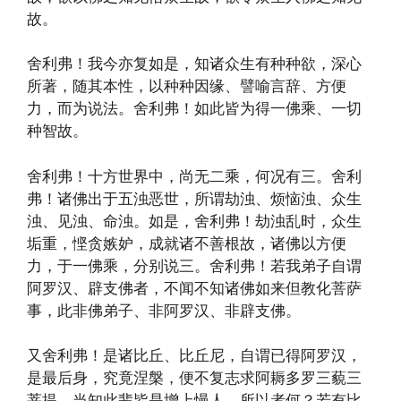
故。
舍利弗！我今亦复如是，知诸众生有种种欲，深心
所著，随其本性，以种种因缘、譬喻言辞、方便
力，而为说法。舍利弗！如此皆为得一佛乘、一切
种智故。
舍利弗！十方世界中，尚无二乘，何况有三。舍利
弗！诸佛出于五浊恶世，所谓劫浊、烦恼浊、众生
浊、见浊、命浊。如是，舍利弗！劫浊乱时，众生
垢重，悭贪嫉妒，成就诸不善根故，诸佛以方便
力，于一佛乘，分别说三。舍利弗！若我弟子自谓
阿罗汉、辟支佛者，不闻不知诸佛如来但教化菩萨
事，此非佛弟子、非阿罗汉、非辟支佛。
又舍利弗！是诸比丘、比丘尼，自谓已得阿罗汉，
是最后身，究竟涅槃，便不复志求阿耨多罗三藐三
菩提，当知此辈皆是增上慢人。所以者何？若有比