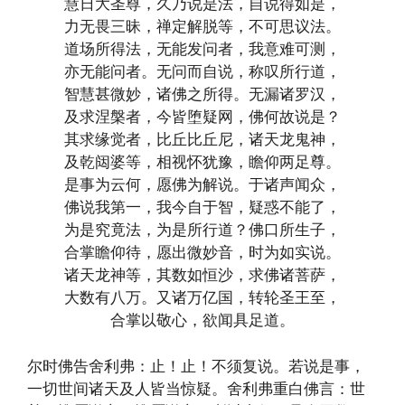
慧日大圣尊，久乃说是法，自说得如是，
力无畏三昧，禅定解脱等，不可思议法。
道场所得法，无能发问者，我意难可测，
亦无能问者。无问而自说，称叹所行道，
智慧甚微妙，诸佛之所得。无漏诸罗汉，
及求涅槃者，今皆堕疑网，佛何故说是？
其求缘觉者，比丘比丘尼，诸天龙鬼神，
及乾闼婆等，相视怀犹豫，瞻仰两足尊。
是事为云何，愿佛为解说。于诸声闻众，
佛说我第一，我今自于智，疑惑不能了，
为是究竟法，为是所行道？佛口所生子，
合掌瞻仰待，愿出微妙音，时为如实说。
诸天龙神等，其数如恒沙，求佛诸菩萨，
大数有八万。又诸万亿国，转轮圣王至，
合掌以敬心，欲闻具足道。
尔时佛告舍利弗：止！止！不须复说。若说是事，
一切世间诸天及人皆当惊疑。舍利弗重白佛言：世