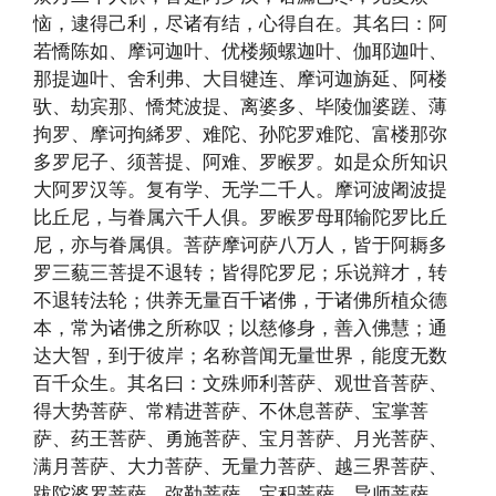
恼，逮得己利，尽诸有结，心得自在。其名曰：阿
若憍陈如、摩诃迦叶、优楼频螺迦叶、伽耶迦叶、
那提迦叶、舍利弗、大目犍连、摩诃迦旃延、阿楼
驮、劫宾那、憍梵波提、离婆多、毕陵伽婆蹉、薄
拘罗、摩诃拘絺罗、难陀、孙陀罗难陀、富楼那弥
多罗尼子、须菩提、阿难、罗睺罗。如是众所知识
大阿罗汉等。复有学、无学二千人。摩诃波阇波提
比丘尼，与眷属六千人俱。罗睺罗母耶输陀罗比丘
尼，亦与眷属俱。菩萨摩诃萨八万人，皆于阿耨多
罗三藐三菩提不退转；皆得陀罗尼；乐说辩才，转
不退转法轮；供养无量百千诸佛，于诸佛所植众德
本，常为诸佛之所称叹；以慈修身，善入佛慧；通
达大智，到于彼岸；名称普闻无量世界，能度无数
百千众生。其名曰：文殊师利菩萨、观世音菩萨、
得大势菩萨、常精进菩萨、不休息菩萨、宝掌菩
萨、药王菩萨、勇施菩萨、宝月菩萨、月光菩萨、
满月菩萨、大力菩萨、无量力菩萨、越三界菩萨、
跋陀婆罗菩萨、弥勒菩萨、宝积菩萨、导师菩萨，