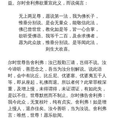
益。尔时舍利弗欲重宣此义，而说偈言：
无上两足尊，愿说第一法，我为佛长子，
惟垂分别说。是会无量众，能敬信此法，
佛已曾世世，教化如是等，皆一心合掌，
欲听受佛语。我等千二百，及余求佛者，
愿为此众故，惟垂分别说。是等闻此法，
则生大欢喜。
尔时世尊告舍利弗：汝已殷勤三请，岂得不说。汝
今谛听，善思念之，吾当为汝分别解说。说此语
时，会中有比丘、比丘尼、优婆塞、优婆夷五千人
等，即从座起，礼佛而退。所以者何？此辈罪根深
重，及增上慢，未得谓得，未证谓证，有如此失，
是以不住。世尊默然而不制止。尔时佛告舍利弗：
我今此众，无复枝叶，纯有贞实。舍利弗！如是增
上慢人，退亦佳矣。汝今善听，当为汝说。舍利弗
言：唯然，世尊！愿乐欲闻。