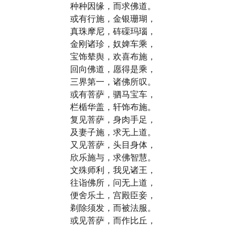
种种因缘，而求佛道。
或有行施，金银珊瑚，
真珠摩尼，砗磲玛瑙，
金刚诸珍，奴婢车乘，
宝饰辇舆，欢喜布施，
回向佛道，愿得是乘，
三界第一，诸佛所叹。
或有菩萨，驷马宝车，
栏楯华盖，轩饰布施。
复见菩萨，身肉手足，
及妻子施，求无上道。
又见菩萨，头目身体，
欣乐施与，求佛智慧。
文殊师利，我见诸王，
往诣佛所，问无上道，
便舍乐土，宫殿臣妾，
剃除须发，而被法服。
或见菩萨，而作比丘，