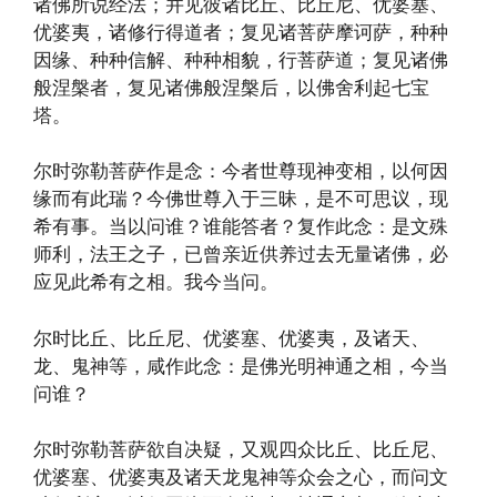
诸佛所说经法；并见彼诸比丘、比丘尼、优婆塞、
优婆夷，诸修行得道者；复见诸菩萨摩诃萨，种种
因缘、种种信解、种种相貌，行菩萨道；复见诸佛
般涅槃者，复见诸佛般涅槃后，以佛舍利起七宝
塔。
尔时弥勒菩萨作是念：今者世尊现神变相，以何因
缘而有此瑞？今佛世尊入于三昧，是不可思议，现
希有事。当以问谁？谁能答者？复作此念：是文殊
师利，法王之子，已曾亲近供养过去无量诸佛，必
应见此希有之相。我今当问。
尔时比丘、比丘尼、优婆塞、优婆夷，及诸天、
龙、鬼神等，咸作此念：是佛光明神通之相，今当
问谁？
尔时弥勒菩萨欲自决疑，又观四众比丘、比丘尼、
优婆塞、优婆夷及诸天龙鬼神等众会之心，而问文