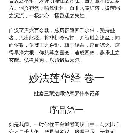
昔缘之不坠，系珠明理性之常在，凿井显示悟之多
方。词义宛然，喻陈惟远。自非大哀旷济，拔滞溺
之沉流；一极悲心，拯昏迷之失性。
自汉至唐六百余载，总历群籍四千余轴，受持盛
者，无出此经。将非机教相扣，并智胜之遗尘；闻
而深敬，俱威王之余勣。辄于经首，序而综之。庶
得早净六根，仰慈尊之嘉会；速成四德，趣乐土之
玄猷。弘赞莫穷，永贻诸后云尔。
妙法莲华经 卷一
姚秦三藏法师鸠摩罗什奉诏译
序品第一
如是我闻。一时佛住王舍城耆阇崛山中，与大比丘
众万二千人俱，皆是阿罗汉，诸漏已尽，无复烦