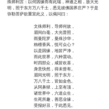
殊师利言：以何因缘而有此瑞，神通之相，放大光
明，照于东方万八千土，悉见彼佛国界庄严？于是
弥勒菩萨欲重宣此义，以偈问曰：
文殊师利，导师何故，
眉间白毫，大光普照，
雨曼陀罗，曼殊沙华，
栴檀香风，悦可众心？
以是因缘，地皆严净，
而此世界，六种震动。
时四部众，咸皆欢喜，
身意快然，得未曾有。
眉间光明，照于东方，
万八千土，皆如金色。
从阿鼻狱，上至有顶，
诸世界中，六道众生，
生死所趣，善恶业缘，
受报好丑，于此悉见。