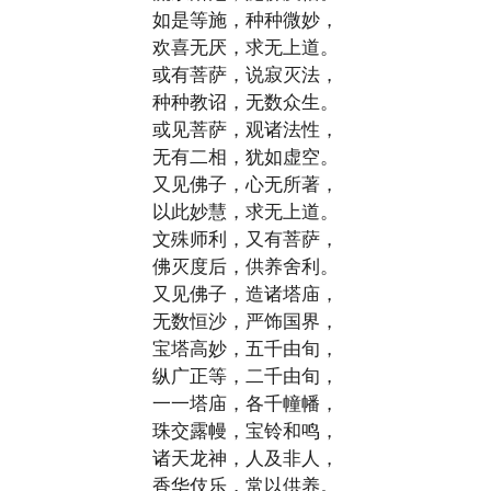
如是等施，种种微妙，
欢喜无厌，求无上道。
或有菩萨，说寂灭法，
种种教诏，无数众生。
或见菩萨，观诸法性，
无有二相，犹如虚空。
又见佛子，心无所著，
以此妙慧，求无上道。
文殊师利，又有菩萨，
佛灭度后，供养舍利。
又见佛子，造诸塔庙，
无数恒沙，严饰国界，
宝塔高妙，五千由旬，
纵广正等，二千由旬，
一一塔庙，各千幢幡，
珠交露幔，宝铃和鸣，
诸天龙神，人及非人，
香华伎乐，常以供养。