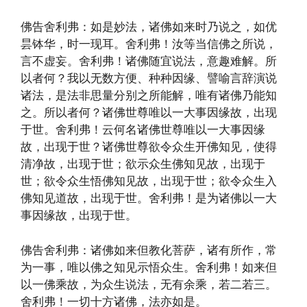
佛告舍利弗：如是妙法，诸佛如来时乃说之，如优
昙钵华，时一现耳。舍利弗！汝等当信佛之所说，
言不虚妄。舍利弗！诸佛随宜说法，意趣难解。所
以者何？我以无数方便、种种因缘、譬喻言辞演说
诸法，是法非思量分别之所能解，唯有诸佛乃能知
之。所以者何？诸佛世尊唯以一大事因缘故，出现
于世。舍利弗！云何名诸佛世尊唯以一大事因缘
故，出现于世？诸佛世尊欲令众生开佛知见，使得
清净故，出现于世；欲示众生佛知见故，出现于
世；欲令众生悟佛知见故，出现于世；欲令众生入
佛知见道故，出现于世。舍利弗！是为诸佛以一大
事因缘故，出现于世。
佛告舍利弗：诸佛如来但教化菩萨，诸有所作，常
为一事，唯以佛之知见示悟众生。舍利弗！如来但
以一佛乘故，为众生说法，无有余乘，若二若三。
舍利弗！一切十方诸佛，法亦如是。