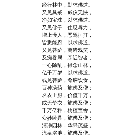
经行林中，勤求佛道。
又见具戒，威仪无缺，
净如宝珠，以求佛道。
又见佛子，住忍辱力，
增上慢人，恶骂捶打，
皆悉能忍，以求佛道。
又见菩萨，离诸戏笑，
及痴眷属，亲近智者，
一心除乱，摄念山林，
亿千万岁，以求佛道。
或见菩萨，肴膳饮食，
百种汤药，施佛及僧；
名衣上服，价值千万，
或无价衣，施佛及僧；
千万亿种，栴檀宝舍，
众妙卧具，施佛及僧；
清净园林，华果茂盛，
流泉浴池，施佛及僧。