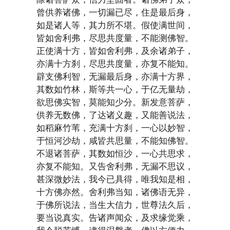
曾供养诸佛，一切漏已尽，住是最后身，
如是诸人等，其力所不堪。假使满世间，
皆如舍利弗，尽思共度量，不能测佛智。
正使满十方，皆如舍利弗，及余诸弟子，
亦满十方刹，尽思共度量，亦复不能知。
辟支佛利智，无漏最后身，亦满十方界，
其数如竹林，斯等共一心，于亿无量劫，
欲思佛实智，莫能知少分。新发意菩萨，
供养无数佛，了达诸义趣，又能善说法，
如稻麻竹苇，充满十方刹，一心以妙智，
于恒河沙劫，咸皆共思量，不能知佛智。
不退诸菩萨，其数如恒沙，一心共思求，
亦复不能知。又告舍利弗，无漏不思议，
甚深微妙法，我今已具得，唯我知是相，
十方佛亦然。舍利弗当知，诸佛语无异，
于佛所说法，当生大信力，世尊法久后，
要当说真实。告诸声闻众，及求缘觉乘，