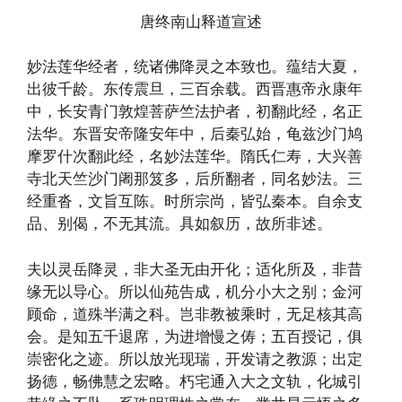
唐终南山释道宣述
妙法莲华经者，统诸佛降灵之本致也。蕴结大夏，
出彼千龄。东传震旦，三百余载。西晋惠帝永康年
中，长安青门敦煌菩萨竺法护者，初翻此经，名正
法华。东晋安帝隆安年中，后秦弘始，龟兹沙门鸠
摩罗什次翻此经，名妙法莲华。隋氏仁寿，大兴善
寺北天竺沙门阇那笈多，后所翻者，同名妙法。三
经重沓，文旨互陈。时所宗尚，皆弘秦本。自余支
品、别偈，不无其流。具如叙历，故所非述。
夫以灵岳降灵，非大圣无由开化；适化所及，非昔
缘无以导心。所以仙苑告成，机分小大之别；金河
顾命，道殊半满之科。岂非教被乘时，无足核其高
会。是知五千退席，为进增慢之俦；五百授记，俱
崇密化之迹。所以放光现瑞，开发请之教源；出定
扬德，畅佛慧之宏略。朽宅通入大之文轨，化城引