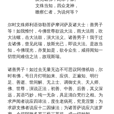
文殊当知，四众龙神，
瞻察仁者，为说何等？
尔时文殊师利语弥勒菩萨摩诃萨及诸大士：善男子
等！如我惟忖，今佛世尊欲说大法，雨大法雨，吹
大法螺，击大法鼓，演大法义。诸善男子！我于过
去诸佛，曾见此瑞，放斯光已，即说大法。是故当
知，今佛现光，亦复如是，欲令众生，咸得闻知一
切世间难信之法，故现斯瑞。
诸善男子！如过去无量无边不可思议阿僧祇劫，尔
时有佛，号日月灯明如来、应供、正遍知、明行
足、善逝、世间解、无上士、调御丈夫、天人师、
佛、世尊，演说正法，初善、中善、后善，其义深
远，其语巧妙，纯一无杂，具足清白梵行之相。为
求声闻者说应四谛法，度生老病死，究竟涅槃；为
求辟支佛者说应十二因缘法；为诸菩萨说应六波罗
蜜，令得阿耨多罗三藐三菩提，成一切种智。