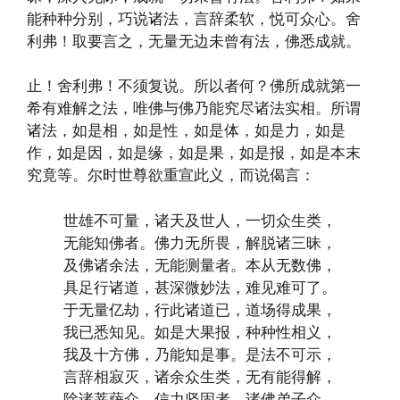
能种种分别，巧说诸法，言辞柔软，悦可众心。舍
利弗！取要言之，无量无边未曾有法，佛悉成就。
止！舍利弗！不须复说。所以者何？佛所成就第一
希有难解之法，唯佛与佛乃能究尽诸法实相。所谓
诸法，如是相，如是性，如是体，如是力，如是
作，如是因，如是缘，如是果，如是报，如是本末
究竟等。尔时世尊欲重宣此义，而说偈言：
世雄不可量，诸天及世人，一切众生类，
无能知佛者。佛力无所畏，解脱诸三昧，
及佛诸余法，无能测量者。本从无数佛，
具足行诸道，甚深微妙法，难见难可了。
于无量亿劫，行此诸道已，道场得成果，
我已悉知见。如是大果报，种种性相义，
我及十方佛，乃能知是事。是法不可示，
言辞相寂灭，诸余众生类，无有能得解，
除诸菩萨众，信力坚固者。诸佛弟子众，