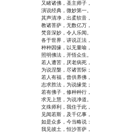
又睹诸佛，圣主师子，
演说经典，微妙第一。
其声清净，出柔软音，
教诸菩萨，无数亿万，
梵音深妙，令人乐闻。
各于世界，讲说正法，
种种因缘，以无量喻，
照明佛法，开悟众生。
若人遭苦，厌老病死，
为说涅槃，尽诸苦际；
若人有福，曾供养佛，
志求胜法，为说缘觉；
若有佛子，修种种行，
求无上慧，为说净道。
文殊师利，我住于此，
见闻若斯，及千亿事，
如是众多，今当略说：
我见彼土，恒沙菩萨，