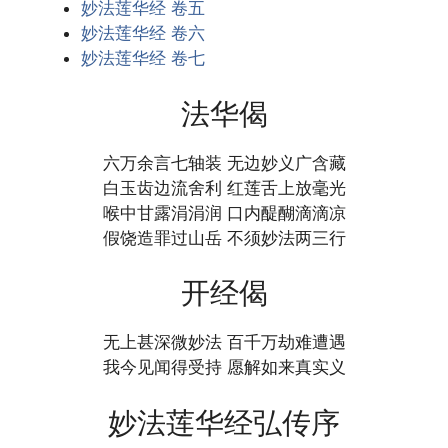
妙法莲华经 卷五
妙法莲华经 卷六
妙法莲华经 卷七
法华偈
六万余言七轴装 无边妙义广含藏
白玉齿边流舍利 红莲舌上放毫光
喉中甘露涓涓润 口内醍醐滴滴凉
假饶造罪过山岳 不须妙法两三行
开经偈
无上甚深微妙法 百千万劫难遭遇
我今见闻得受持 愿解如来真实义
妙法莲华经弘传序