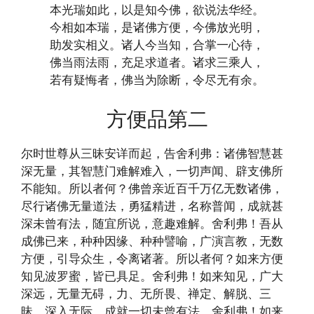
本光瑞如此，以是知今佛，欲说法华经。
今相如本瑞，是诸佛方便，今佛放光明，
助发实相义。诸人今当知，合掌一心待，
佛当雨法雨，充足求道者。诸求三乘人，
若有疑悔者，佛当为除断，令尽无有余。
方便品第二
尔时世尊从三昧安详而起，告舍利弗：诸佛智慧甚
深无量，其智慧门难解难入，一切声闻、辟支佛所
不能知。所以者何？佛曾亲近百千万亿无数诸佛，
尽行诸佛无量道法，勇猛精进，名称普闻，成就甚
深未曾有法，随宜所说，意趣难解。舍利弗！吾从
成佛已来，种种因缘、种种譬喻，广演言教，无数
方便，引导众生，令离诸著。所以者何？如来方便
知见波罗蜜，皆已具足。舍利弗！如来知见，广大
深远，无量无碍，力、无所畏、禅定、解脱、三
昧，深入无际，成就一切未曾有法。舍利弗！如来