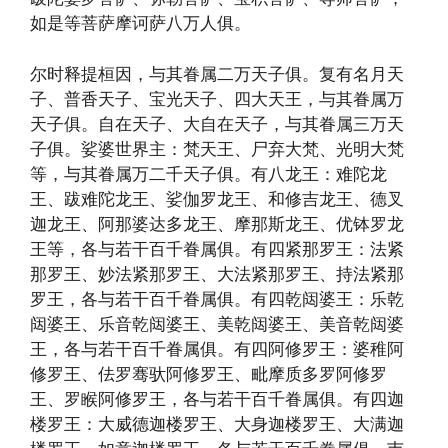
如是等菩萨摩诃萨八万人俱。
尔时释提桓因，与其眷属二万天子俱。复有名月天
子、普香天子、宝光天子、四大天王，与其眷属万
天子俱。自在天子、大自在天子，与其眷属三万天
子俱。娑婆世界主：梵天王、尸弃大梵、光明大梵
等，与其眷属万二千天子俱。有八龙王：难陀龙
王、跋难陀龙王、娑伽罗龙王、和修吉龙王、德叉
迦龙王、阿那婆达多龙王、摩那斯龙王、优钵罗龙
王等，各与若干百千眷属俱。有四紧那罗王：法紧
那罗王、妙法紧那罗王、大法紧那罗王、持法紧那
罗王，各与若干百千眷属俱。有四乾闼婆王：乐乾
闼婆王、乐音乾闼婆王、美乾闼婆王、美音乾闼婆
王，各与若干百千眷属俱。有四阿修罗王：婆稚阿
修罗王、佉罗骞驮阿修罗王、毗摩质多罗阿修罗
王、罗睺阿修罗王，各与若干百千眷属俱。有四迦
楼罗王：大威德迦楼罗王、大身迦楼罗王、大满迦