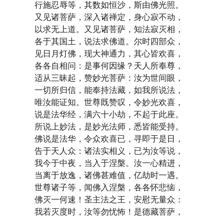
行施忍辱等，其数如恒沙，斯由佛光照。
又见诸菩萨，深入诸禅定，身心寂不动，
以求无上道。又见诸菩萨，知法寂灭相，
各于其国土，说法求佛道。尔时四部众，
见日月灯佛，现大神通力，其心皆欢喜，
各各自相问：是事何因缘？天人所奉尊，
适从三昧起，赞妙光菩萨：汝为世间眼，
一切所归信，能奉持法藏，如我所说法，
唯汝能证知。世尊既赞叹，令妙光欢喜，
说是法华经，满六十小劫，不起于此座。
所说上妙法，是妙光法师，悉皆能受持。
佛说是法华，令众欢喜已，寻即于是日，
告于天人众：诸法实相义，已为汝等说，
我今于中夜，当入于涅槃。汝一心精进，
当离于放逸，诸佛甚难值，亿劫时一遇。
世尊诸子等，闻佛入涅槃，各各怀悲恼，
佛灭一何速！圣主法之王，安慰无量众：
我若灭度时，汝等勿忧怖！是德藏菩萨，