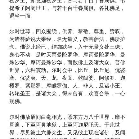
楼罗王、如意迦楼罗王，各与若干百千眷属俱。韦
提希子阿阇世王，与若干百千眷属俱。各礼佛足，
退坐一面。
尔时世尊，四众围绕，供养、恭敬、尊重、赞叹，
为诸菩萨说大乘经，名无量义，教菩萨法，佛所护
念。佛说此经已，结跏趺坐，入于无量义处三昧，
身心不动。是时天雨曼陀罗华、摩诃曼陀罗华、曼
殊沙华、摩诃曼殊沙华，而散佛上及诸大众。普佛
世界，六种震动。尔时会中，比丘、比丘尼、优婆
塞、优婆夷、天、龙、夜叉、乾闼婆、阿修罗、迦
楼罗、紧那罗、摩睺罗伽、人、非人，及诸小王、
转轮圣王，是诸大众，得未曾有，欢喜合掌，一心
观佛。
尔时佛放眉间白毫相光，照东方万八千世界，靡不
周遍，下至阿鼻地狱，上至阿迦尼吒天。于此世
界，尽见彼土六趣众生，又见彼土现在诸佛，及闻