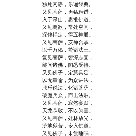
独处闲静，乐诵经典。
又见菩萨，勇猛精进，
入于深山，思惟佛道。
又见离欲，常处空闲，
深修禅定，得五神通。
又见菩萨，安禅合掌，
以千万偈，赞诸法王。
复见菩萨，智深志固，
能问诸佛，闻悉受持。
又见佛子，定慧具足，
以无量喻，为众讲法，
欣乐说法，化诸菩萨，
破魔兵众，而击法鼓。
又见菩萨，寂然宴默，
天龙恭敬，不以为喜。
又见菩萨，处林放光，
济地狱苦，令入佛道。
又见佛子，未尝睡眠，