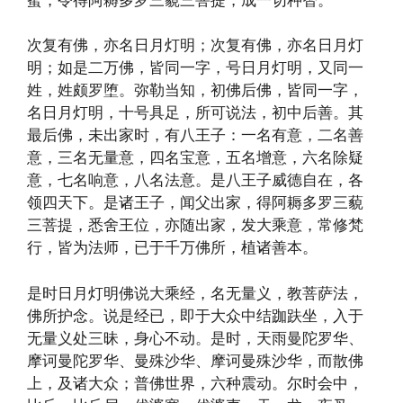
次复有佛，亦名日月灯明；次复有佛，亦名日月灯
明；如是二万佛，皆同一字，号日月灯明，又同一
姓，姓颇罗堕。弥勒当知，初佛后佛，皆同一字，
名日月灯明，十号具足，所可说法，初中后善。其
最后佛，未出家时，有八王子：一名有意，二名善
意，三名无量意，四名宝意，五名增意，六名除疑
意，七名响意，八名法意。是八王子威德自在，各
领四天下。是诸王子，闻父出家，得阿耨多罗三藐
三菩提，悉舍王位，亦随出家，发大乘意，常修梵
行，皆为法师，已于千万佛所，植诸善本。
是时日月灯明佛说大乘经，名无量义，教菩萨法，
佛所护念。说是经已，即于大众中结跏趺坐，入于
无量义处三昧，身心不动。是时，天雨曼陀罗华、
摩诃曼陀罗华、曼殊沙华、摩诃曼殊沙华，而散佛
上，及诸大众；普佛世界，六种震动。尔时会中，