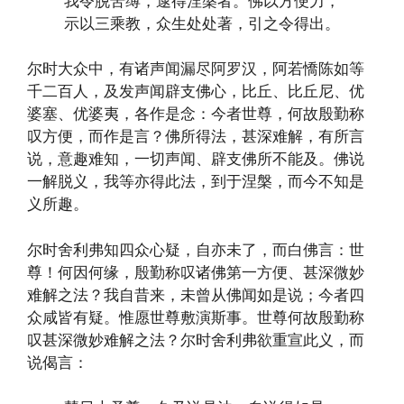
我令脱苦缚，逮得涅槃者。佛以方便力，
示以三乘教，众生处处著，引之令得出。
尔时大众中，有诸声闻漏尽阿罗汉，阿若憍陈如等
千二百人，及发声闻辟支佛心，比丘、比丘尼、优
婆塞、优婆夷，各作是念：今者世尊，何故殷勤称
叹方便，而作是言？佛所得法，甚深难解，有所言
说，意趣难知，一切声闻、辟支佛所不能及。佛说
一解脱义，我等亦得此法，到于涅槃，而今不知是
义所趣。
尔时舍利弗知四众心疑，自亦未了，而白佛言：世
尊！何因何缘，殷勤称叹诸佛第一方便、甚深微妙
难解之法？我自昔来，未曾从佛闻如是说；今者四
众咸皆有疑。惟愿世尊敷演斯事。世尊何故殷勤称
叹甚深微妙难解之法？尔时舍利弗欲重宣此义，而
说偈言：