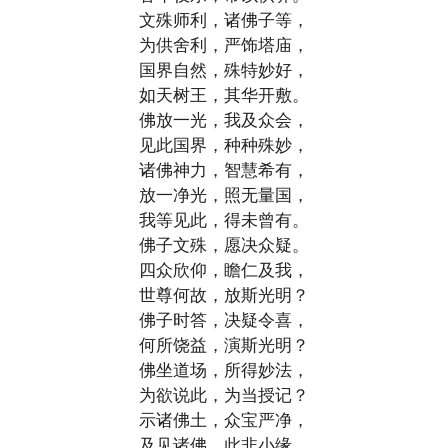
文殊师利，诸佛子等，
为供舍利，严饰塔庙，
国界自然，殊特妙好，
如天树王，其华开敷。
佛放一光，我及众会，
见此国界，种种殊妙，
诸佛神力，智慧希有，
放一净光，照无量国，
我等见此，得未曾有。
佛子文殊，愿决众疑。
四众欣仰，瞻仁及我，
世尊何故，放斯光明？
佛子时答，决疑令喜，
何所饶益，演斯光明？
佛坐道场，所得妙法，
为欲说此，为当授记？
示诸佛土，众宝严净，
及见诸佛，此非小缘。