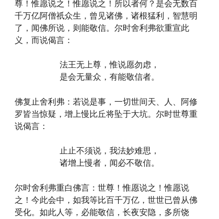
尊！惟愿说之！惟愿说之！所以者何？是会无数百
千万亿阿僧祇众生，曾见诸佛，诸根猛利，智慧明
了，闻佛所说，则能敬信。尔时舍利弗欲重宣此
义，而说偈言：
法王无上尊，惟说愿勿虑，
是会无量众，有能敬信者。
佛复止舍利弗：若说是事，一切世间天、人、阿修
罗皆当惊疑，增上慢比丘将坠于大坑。尔时世尊重
说偈言：
止止不须说，我法妙难思，
诸增上慢者，闻必不敬信。
尔时舍利弗重白佛言：世尊！惟愿说之！惟愿说
之！今此会中，如我等比百千万亿，世世已曾从佛
受化。如此人等，必能敬信，长夜安隐，多所饶